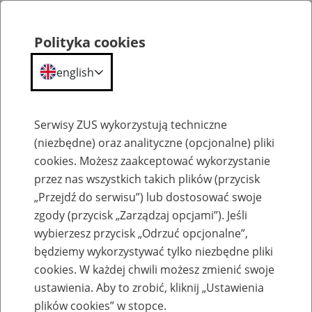
Polityka cookies
english
Menu
Search
Serwisy ZUS wykorzystują techniczne
(niezbędne) oraz analityczne (opcjonalne) pliki
cookies. Możesz zaakceptować wykorzystanie
Szkolenia
przez nas wszystkich takich plików (przycisk
„Przejdź do serwisu”) lub dostosować swoje
zgody (przycisk „Zarządzaj opcjami”). Jeśli
wybierzesz przycisk „Odrzuć opcjonalne”,
będziemy wykorzystywać tylko niezbędne pliki
cookies. W każdej chwili możesz zmienić swoje
Zaproś ZUS do siebie - zakładanie profili
ustawienia. Aby to zrobić, kliknij „Ustawienia
eZUS w siedzibie Twojej firmy
plików cookies” w stopce.