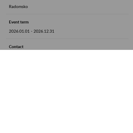
Radomsko
Event term
2026.01.01
-
2026.12.31
Contact
zgłoszenia przyjmujemy w godz. 8:00 - 15:00 pod numerem
telefonu 44 685 33 50
Zobacz także
Zaproś ZUS do siebie: Aktywni 50+