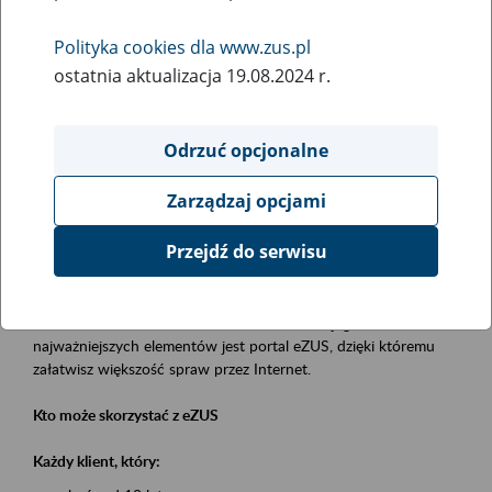
Polityka cookies dla www.zus.pl
Rodzaj wydarzenia
ostatnia aktualizacja 19.08.2024 r.
Szkolenia
Essential area
Odrzuć opcjonalne
obsługa klientów
Zarządzaj opcjami
Event description
Przejdź do serwisu
Platforma Usług Elektronicznych eZUS
to narzędzie, które ułatwia dostęp do usług świadczonych przez
Zakład Ubezpieczeń Społecznych. Jednym z jego
najważniejszych elementów jest portal eZUS, dzięki któremu
załatwisz większość spraw przez Internet.
Kto może skorzystać z eZUS
Każdy klient, który: