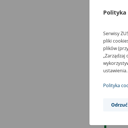
Polityka
Serwisy ZUS
pliki cooki
plików (prz
„Zarządzaj 
wykorzystyw
ustawienia.
Polityka co
Odrzuć