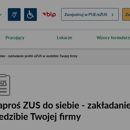
Zarejestruj w
PUE/eZUS
Za
Pracujący
Lekarze
Wzory formularz
bie - zakładanie profili eZUS w siedzibie Twojej firmy
aproś ZUS do siebie - zakładanie
iedzibie Twojej firmy