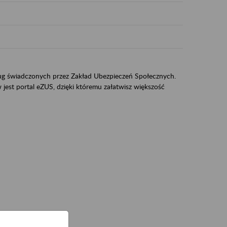
sług świadczonych przez Zakład Ubezpieczeń Społecznych.
jest portal eZUS, dzięki któremu załatwisz większość
ZUS,
zeniowych,