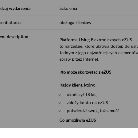
dzaj wydarzenia
Szkolenia
sential area
obsługa klientów
ent description
Platforma Usług Elektronicznych eZUS
to narzędzie, które ułatwia dostęp do u
Jednym z jego najważniejszych elementów 
spraw przez Internet.
Kto może skorzystać z eZUS
Każdy klient, który:
ukończył 18 lat,
założy konto na eZUS i
potwierdzi swoją tożsamość.
Co umożliwia eZUS
wgląd do danych zgromadzonych w 
przekazywanie dokumentów ubezpiec