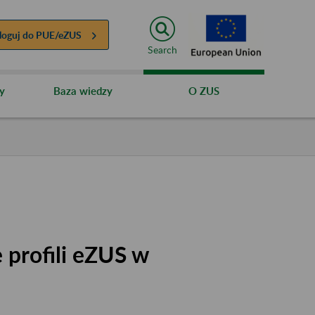
loguj do
PUE/eZUS
Search
y
Baza wiedzy
O ZUS
 profili eZUS w