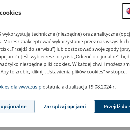
składanie wniosków i otrzymywanie n
 cookies
zadawanie pytań i otrzymywanie odpo
umawianie się na wizyty w jednostce
Jeśli jesteś osobą ubezpieczoną (np. pra
 wykorzystują techniczne (niezbędne) oraz analityczne (opc
możesz sprawdzić swoje dane zapisan
es. Możesz zaakceptować wykorzystanie przez nas wszystkich 
masz dostęp do informacji o stanie k
ycisk „Przejdź do serwisu”) lub dostosować swoje zgody (przy
masz dostęp do informacji o wystawio
opcjami”). Jeśli wybierzesz przycisk „Odrzuć opcjonalne”, bę
ać tylko niezbędne pliki cookies. W każdej chwili możesz zm
Jeśli jesteś płatnikiem składek (np. przeds
 Aby to zrobić, kliknij „Ustawienia plików cookies” w stopce.
możesz skorzystać z aplikacji ePłatnik
ubezpieczeń, wypełnisz i przekażesz
ZUS,
okies dla www.zus.pl
ostatnia aktualizacja 19.08.2024 r.
możesz złożyć wniosek o wydanie zaśw
masz dostęp do zwolnień lekarskich 
 opcjonalne
Zarządzaj opcjami
Przejdź do 
Jeśli jesteś świadczeniobiorcą
masz dostęp m.in. do formularza PIT 
do formularza PIT 40A, czyli roczneg