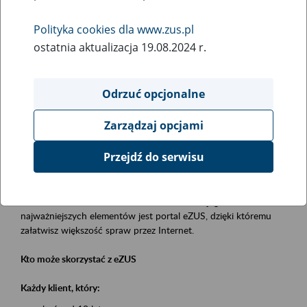
Polityka cookies dla www.zus.pl
Rodzaj wydarzenia
ostatnia aktualizacja 19.08.2024 r.
Szkolenia
Essential area
Odrzuć opcjonalne
obsługa klientów
Zarządzaj opcjami
Event description
Przejdź do serwisu
Platforma Usług Elektronicznych eZUS
to narzędzie, które ułatwia dostęp do usług świadczonych przez
Zakład Ubezpieczeń Społecznych. Jednym z jego
najważniejszych elementów jest portal eZUS, dzięki któremu
załatwisz większość spraw przez Internet.
Kto może skorzystać z eZUS
Każdy klient, który: