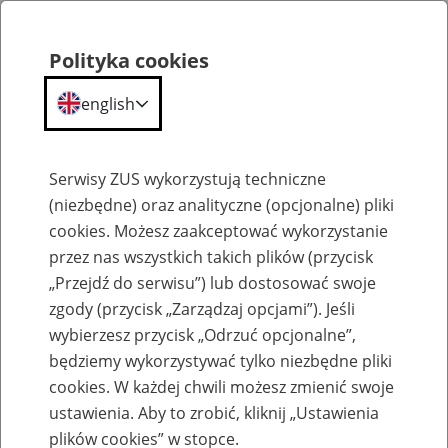
Polityka cookies
english
Menu
Search
Serwisy ZUS wykorzystują techniczne
(niezbędne) oraz analityczne (opcjonalne) pliki
cookies. Możesz zaakceptować wykorzystanie
Szkolenia
przez nas wszystkich takich plików (przycisk
„Przejdź do serwisu”) lub dostosować swoje
zgody (przycisk „Zarządzaj opcjami”). Jeśli
wybierzesz przycisk „Odrzuć opcjonalne”,
będziemy wykorzystywać tylko niezbędne pliki
cookies. W każdej chwili możesz zmienić swoje
Zaproś ZUS do siebie - zakładanie profili
ustawienia. Aby to zrobić, kliknij „Ustawienia
eZUS w siedzibie Twojej firmy
plików cookies” w stopce.