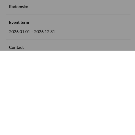
Radomsko
Event term
2026.01.01
-
2026.12.31
Contact
zgłoszenia przyjmujemy w godz. 8:00 - 15:00 pod numerem
telefonu 44 685 33 50
Zobacz także
Zaproś ZUS do siebie: Aktywni 50+