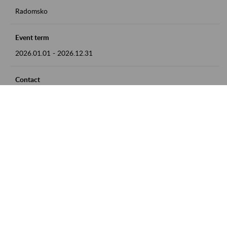
Radomsko
Event term
2026.01.01
-
2026.12.31
Contact
zgłoszenia przyjmujemy w godz. 8:00 - 15:00 pod numerem
telefonu 44 685 33 50
Zobacz także
Zaproś ZUS do siebie: Aktywni 50+