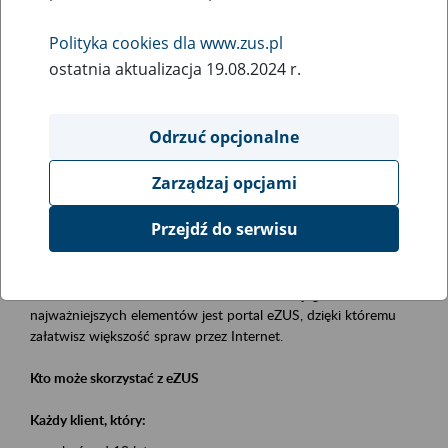
Polityka cookies dla www.zus.pl
Rodzaj wydarzenia
ostatnia aktualizacja 19.08.2024 r.
Szkolenia
Essential area
Odrzuć opcjonalne
obsługa klientów
Zarządzaj opcjami
Event description
Przejdź do serwisu
Platforma Usług Elektronicznych eZUS
to narzędzie, które ułatwia dostęp do usług świadczonych przez
Zakład Ubezpieczeń Społecznych. Jednym z jego
najważniejszych elementów jest portal eZUS, dzięki któremu
załatwisz większość spraw przez Internet.
Kto może skorzystać z eZUS
Każdy klient, który: