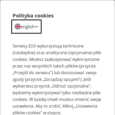
Polityka cookies
english
Menu
Search
Serwisy ZUS wykorzystują techniczne
(niezbędne) oraz analityczne (opcjonalne) pliki
cookies. Możesz zaakceptować wykorzystanie
Szkolenia
przez nas wszystkich takich plików (przycisk
„Przejdź do serwisu”) lub dostosować swoje
zgody (przycisk „Zarządzaj opcjami”). Jeśli
wybierzesz przycisk „Odrzuć opcjonalne”,
będziemy wykorzystywać tylko niezbędne pliki
cookies. W każdej chwili możesz zmienić swoje
Zaproś ZUS do siebie - zakładanie profili
ustawienia. Aby to zrobić, kliknij „Ustawienia
eZUS w siedzibie Twojej firmy
plików cookies” w stopce.