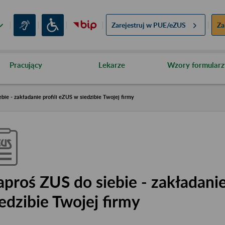
Zarejestruj w
PUE/eZUS
Za
Pracujący
Lekarze
Wzory formularz
bie - zakładanie profili eZUS w siedzibie Twojej firmy
aproś ZUS do siebie - zakładanie
iedzibie Twojej firmy