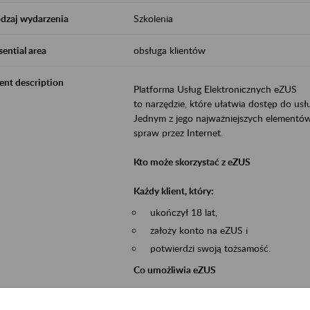
dzaj wydarzenia
Szkolenia
sential area
obsługa klientów
ent description
Platforma Usług Elektronicznych eZUS
to narzędzie, które ułatwia dostęp do u
Jednym z jego najważniejszych elementów 
spraw przez Internet.
Kto może skorzystać z eZUS
Każdy klient, który:
ukończył 18 lat,
założy konto na eZUS i
potwierdzi swoją tożsamość.
Co umożliwia eZUS
wgląd do danych zgromadzonych w 
przekazywanie dokumentów ubezpiec