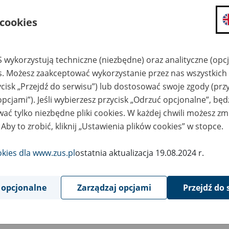
składanie wniosków i otrzymywanie n
 cookies
zadawanie pytań i otrzymywanie odpo
umawianie się na wizyty w jednostce
Jeśli jesteś osobą ubezpieczoną (np. pra
 wykorzystują techniczne (niezbędne) oraz analityczne (opc
możesz sprawdzić swoje dane zapisan
es. Możesz zaakceptować wykorzystanie przez nas wszystkich 
masz dostęp do informacji o stanie k
ycisk „Przejdź do serwisu”) lub dostosować swoje zgody (przy
masz dostęp do informacji o wystawio
opcjami”). Jeśli wybierzesz przycisk „Odrzuć opcjonalne”, bę
ać tylko niezbędne pliki cookies. W każdej chwili możesz zm
Jeśli jesteś płatnikiem składek (np. przeds
 Aby to zrobić, kliknij „Ustawienia plików cookies” w stopce.
możesz skorzystać z aplikacji ePłatnik
ubezpieczeń, wypełnisz i przekażesz
ZUS,
okies dla www.zus.pl
ostatnia aktualizacja 19.08.2024 r.
możesz złożyć wniosek o wydanie zaśw
masz dostęp do zwolnień lekarskich 
 opcjonalne
Zarządzaj opcjami
Przejdź do 
Jeśli jesteś świadczeniobiorcą
masz dostęp m.in. do formularza PIT 
do formularza PIT 40A, czyli roczneg