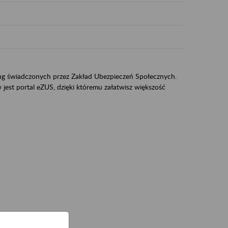
sług świadczonych przez Zakład Ubezpieczeń Społecznych.
jest portal eZUS, dzięki któremu załatwisz większość
ZUS,
zeniowych,