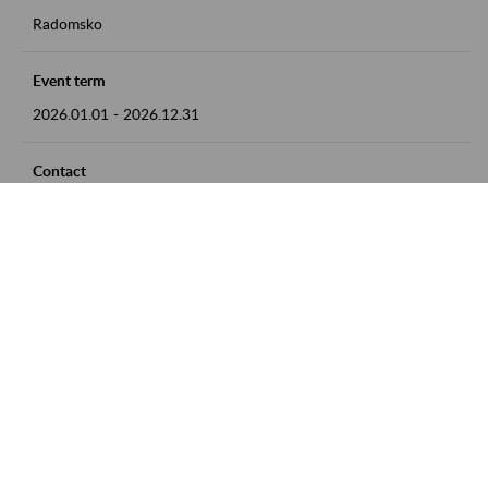
Radomsko
Event term
2026.01.01
-
2026.12.31
Contact
zgłoszenia przyjmujemy w godz. 8:00 - 15:00 pod numerem
telefonu 44 685 33 50
Zobacz także
Zaproś ZUS do siebie: Aktywni 50+