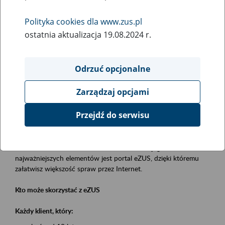
Polityka cookies dla www.zus.pl
Rodzaj wydarzenia
ostatnia aktualizacja 19.08.2024 r.
Szkolenia
Essential area
Odrzuć opcjonalne
obsługa klientów
Zarządzaj opcjami
Event description
Przejdź do serwisu
Platforma Usług Elektronicznych eZUS
to narzędzie, które ułatwia dostęp do usług świadczonych przez
Zakład Ubezpieczeń Społecznych. Jednym z jego
najważniejszych elementów jest portal eZUS, dzięki któremu
załatwisz większość spraw przez Internet.
Kto może skorzystać z eZUS
Każdy klient, który: