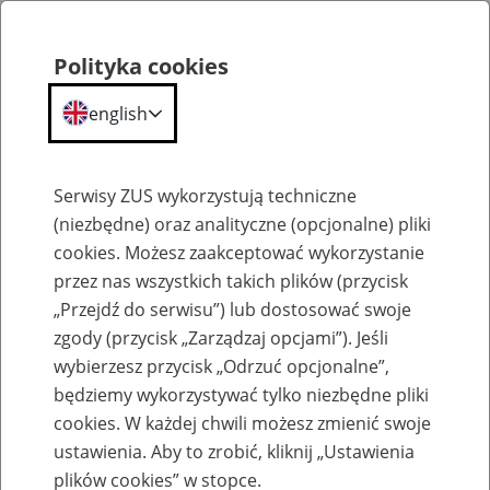
Polityka cookies
english
Menu
Search
Serwisy ZUS wykorzystują techniczne
(niezbędne) oraz analityczne (opcjonalne) pliki
cookies. Możesz zaakceptować wykorzystanie
Szkolenia
przez nas wszystkich takich plików (przycisk
„Przejdź do serwisu”) lub dostosować swoje
zgody (przycisk „Zarządzaj opcjami”). Jeśli
wybierzesz przycisk „Odrzuć opcjonalne”,
będziemy wykorzystywać tylko niezbędne pliki
cookies. W każdej chwili możesz zmienić swoje
Zaproś ZUS do siebie - zakładanie profili
ustawienia. Aby to zrobić, kliknij „Ustawienia
eZUS w siedzibie Twojej firmy
plików cookies” w stopce.