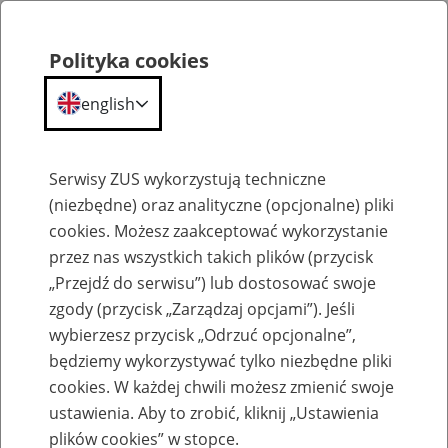
Polityka cookies
english
Menu
Search
Serwisy ZUS wykorzystują techniczne
(niezbędne) oraz analityczne (opcjonalne) pliki
cookies. Możesz zaakceptować wykorzystanie
Szkolenia
przez nas wszystkich takich plików (przycisk
„Przejdź do serwisu”) lub dostosować swoje
zgody (przycisk „Zarządzaj opcjami”). Jeśli
wybierzesz przycisk „Odrzuć opcjonalne”,
będziemy wykorzystywać tylko niezbędne pliki
cookies. W każdej chwili możesz zmienić swoje
Zaproś ZUS do siebie - zakładanie profili
ustawienia. Aby to zrobić, kliknij „Ustawienia
eZUS w siedzibie Twojej firmy
plików cookies” w stopce.