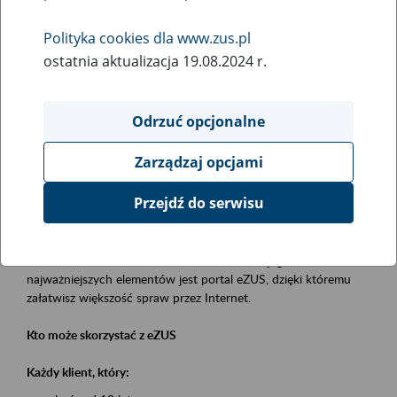
Polityka cookies dla www.zus.pl
Rodzaj wydarzenia
ostatnia aktualizacja 19.08.2024 r.
Szkolenia
Essential area
Odrzuć opcjonalne
obsługa klientów
Zarządzaj opcjami
Event description
Przejdź do serwisu
Platforma Usług Elektronicznych eZUS
to narzędzie, które ułatwia dostęp do usług świadczonych przez
Zakład Ubezpieczeń Społecznych. Jednym z jego
najważniejszych elementów jest portal eZUS, dzięki któremu
załatwisz większość spraw przez Internet.
Kto może skorzystać z eZUS
Każdy klient, który: