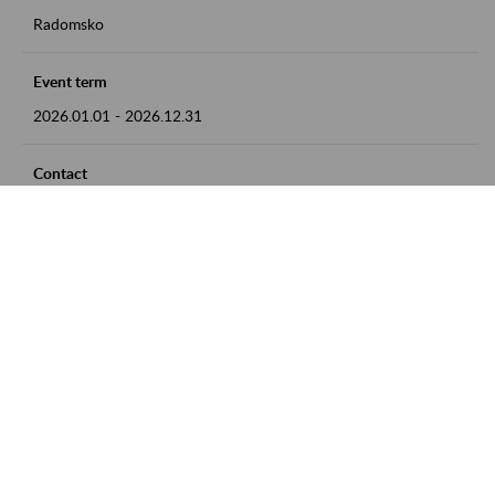
Radomsko
Event term
2026.01.01
-
2026.12.31
Contact
zgłoszenia przyjmujemy w godz. 8:00 - 15:00 pod numerem
telefonu 44 685 33 50
Zobacz także
Zaproś ZUS do siebie: Aktywni 50+