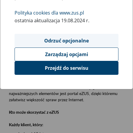
Polityka cookies dla www.zus.pl
Rodzaj wydarzenia
ostatnia aktualizacja 19.08.2024 r.
Szkolenia
Essential area
Odrzuć opcjonalne
obsługa klientów
Zarządzaj opcjami
Event description
Przejdź do serwisu
Platforma Usług Elektronicznych eZUS
to narzędzie, które ułatwia dostęp do usług świadczonych przez
Zakład Ubezpieczeń Społecznych. Jednym z jego
najważniejszych elementów jest portal eZUS, dzięki któremu
załatwisz większość spraw przez Internet.
Kto może skorzystać z eZUS
Każdy klient, który: