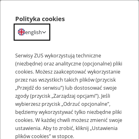
Polityka cookies
english
Menu
Search
Serwisy ZUS wykorzystują techniczne
(niezbędne) oraz analityczne (opcjonalne) pliki
cookies. Możesz zaakceptować wykorzystanie
Szkolenia
przez nas wszystkich takich plików (przycisk
„Przejdź do serwisu”) lub dostosować swoje
zgody (przycisk „Zarządzaj opcjami”). Jeśli
wybierzesz przycisk „Odrzuć opcjonalne”,
będziemy wykorzystywać tylko niezbędne pliki
cookies. W każdej chwili możesz zmienić swoje
Zaproś ZUS do siebie - zakładanie profili
ustawienia. Aby to zrobić, kliknij „Ustawienia
eZUS w siedzibie Twojej firmy
plików cookies” w stopce.