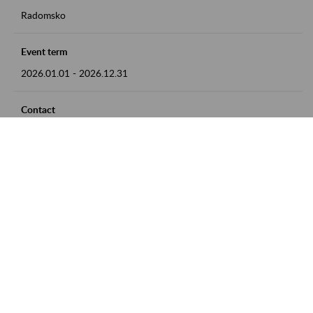
Radomsko
Event term
2026.01.01
-
2026.12.31
Contact
zgłoszenia przyjmujemy w godz. 8:00 - 15:00 pod numerem
telefonu 44 685 33 50
Zobacz także
Zaproś ZUS do siebie: Aktywni 50+