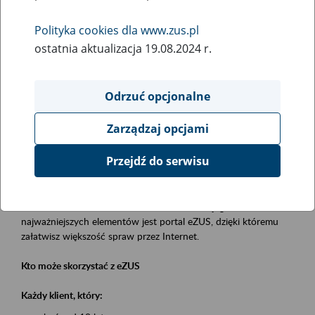
Polityka cookies dla www.zus.pl
Rodzaj wydarzenia
ostatnia aktualizacja 19.08.2024 r.
Szkolenia
Essential area
Odrzuć opcjonalne
obsługa klientów
Zarządzaj opcjami
Event description
Przejdź do serwisu
Platforma Usług Elektronicznych eZUS
to narzędzie, które ułatwia dostęp do usług świadczonych przez
Zakład Ubezpieczeń Społecznych. Jednym z jego
najważniejszych elementów jest portal eZUS, dzięki któremu
załatwisz większość spraw przez Internet.
Kto może skorzystać z eZUS
Każdy klient, który: