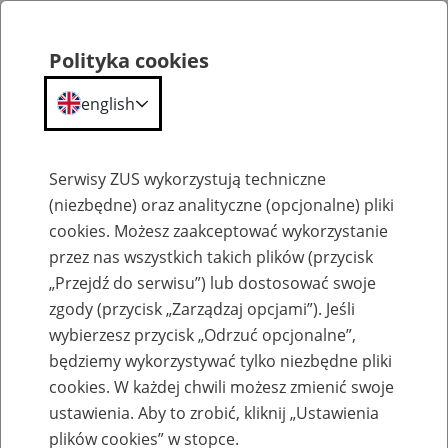
Polityka cookies
english
Menu
Search
Serwisy ZUS wykorzystują techniczne
(niezbędne) oraz analityczne (opcjonalne) pliki
cookies. Możesz zaakceptować wykorzystanie
Szkolenia
przez nas wszystkich takich plików (przycisk
„Przejdź do serwisu”) lub dostosować swoje
zgody (przycisk „Zarządzaj opcjami”). Jeśli
wybierzesz przycisk „Odrzuć opcjonalne”,
będziemy wykorzystywać tylko niezbędne pliki
cookies. W każdej chwili możesz zmienić swoje
Zaproś ZUS do siebie - zakładanie profili
ustawienia. Aby to zrobić, kliknij „Ustawienia
eZUS w siedzibie Twojej firmy
plików cookies” w stopce.