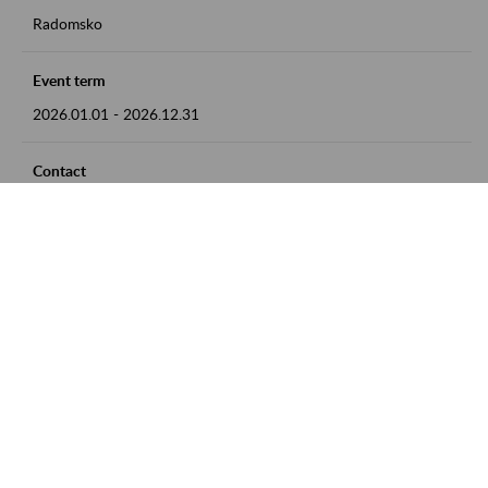
Radomsko
Event term
2026.01.01
-
2026.12.31
Contact
zgłoszenia przyjmujemy w godz. 8:00 - 15:00 pod numerem
telefonu 44 685 33 50
Zobacz także
Zaproś ZUS do siebie: Aktywni 50+