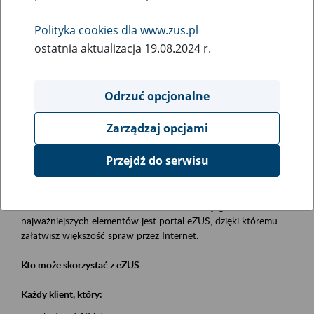
Polityka cookies dla www.zus.pl
Rodzaj wydarzenia
ostatnia aktualizacja 19.08.2024 r.
Szkolenia
Essential area
Odrzuć opcjonalne
obsługa klientów
Zarządzaj opcjami
Event description
Przejdź do serwisu
Platforma Usług Elektronicznych eZUS
to narzędzie, które ułatwia dostęp do usług świadczonych przez
Zakład Ubezpieczeń Społecznych. Jednym z jego
najważniejszych elementów jest portal eZUS, dzięki któremu
załatwisz większość spraw przez Internet.
Kto może skorzystać z eZUS
Każdy klient, który: