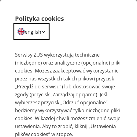
Polityka cookies
english
Menu
Search
Serwisy ZUS wykorzystują techniczne
(niezbędne) oraz analityczne (opcjonalne) pliki
cookies. Możesz zaakceptować wykorzystanie
Szkolenia
przez nas wszystkich takich plików (przycisk
„Przejdź do serwisu”) lub dostosować swoje
zgody (przycisk „Zarządzaj opcjami”). Jeśli
wybierzesz przycisk „Odrzuć opcjonalne”,
będziemy wykorzystywać tylko niezbędne pliki
cookies. W każdej chwili możesz zmienić swoje
Zaproś ZUS do siebie - zakładanie profili
ustawienia. Aby to zrobić, kliknij „Ustawienia
eZUS w siedzibie Twojej firmy
plików cookies” w stopce.