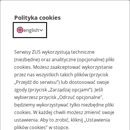
Polityka cookies
english
Menu
Search
Serwisy ZUS wykorzystują techniczne
(niezbędne) oraz analityczne (opcjonalne) pliki
cookies. Możesz zaakceptować wykorzystanie
Szkolenia
przez nas wszystkich takich plików (przycisk
„Przejdź do serwisu”) lub dostosować swoje
zgody (przycisk „Zarządzaj opcjami”). Jeśli
wybierzesz przycisk „Odrzuć opcjonalne”,
będziemy wykorzystywać tylko niezbędne pliki
cookies. W każdej chwili możesz zmienić swoje
Zaproś ZUS do siebie - zakładanie profili
ustawienia. Aby to zrobić, kliknij „Ustawienia
eZUS w siedzibie Twojej firmy
plików cookies” w stopce.