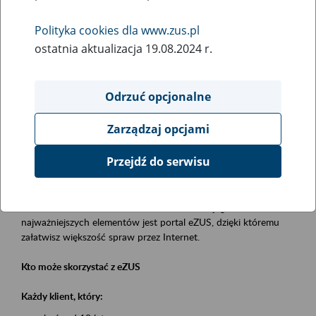
Polityka cookies dla www.zus.pl
Rodzaj wydarzenia
ostatnia aktualizacja 19.08.2024 r.
Szkolenia
Essential area
Odrzuć opcjonalne
obsługa klientów
Zarządzaj opcjami
Event description
Przejdź do serwisu
Platforma Usług Elektronicznych eZUS
to narzędzie, które ułatwia dostęp do usług świadczonych przez
Zakład Ubezpieczeń Społecznych. Jednym z jego
najważniejszych elementów jest portal eZUS, dzięki któremu
załatwisz większość spraw przez Internet.
Kto może skorzystać z eZUS
Każdy klient, który: