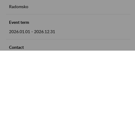
Radomsko
Event term
2026.01.01
-
2026.12.31
Contact
zgłoszenia przyjmujemy w godz. 8:00 - 15:00 pod numerem
telefonu 44 685 33 50
Zobacz także
Zaproś ZUS do siebie: Aktywni 50+