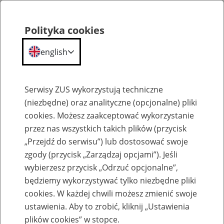
Polityka cookies
english
Menu
Search
Serwisy ZUS wykorzystują techniczne
(niezbędne) oraz analityczne (opcjonalne) pliki
cookies. Możesz zaakceptować wykorzystanie
Szkolenia
przez nas wszystkich takich plików (przycisk
„Przejdź do serwisu”) lub dostosować swoje
zgody (przycisk „Zarządzaj opcjami”). Jeśli
wybierzesz przycisk „Odrzuć opcjonalne”,
będziemy wykorzystywać tylko niezbędne pliki
cookies. W każdej chwili możesz zmienić swoje
Zaproś ZUS do siebie - zakładanie profili
ustawienia. Aby to zrobić, kliknij „Ustawienia
eZUS w siedzibie Twojej firmy
plików cookies” w stopce.