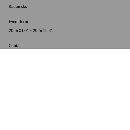
Radomsko
Event term
2026.01.01
-
2026.12.31
Contact
zgłoszenia przyjmujemy w godz. 8:00 - 15:00 pod numerem
telefonu 44 685 33 50
Zobacz także
Zaproś ZUS do siebie: Aktywni 50+