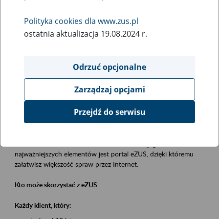
Polityka cookies dla www.zus.pl
Rodzaj wydarzenia
ostatnia aktualizacja 19.08.2024 r.
Szkolenia
Essential area
Odrzuć opcjonalne
obsługa klientów
Zarządzaj opcjami
Event description
Przejdź do serwisu
Platforma Usług Elektronicznych eZUS
to narzędzie, które ułatwia dostęp do usług świadczonych przez
Zakład Ubezpieczeń Społecznych. Jednym z jego
najważniejszych elementów jest portal eZUS, dzięki któremu
załatwisz większość spraw przez Internet.
Kto może skorzystać z eZUS
Każdy klient, który: