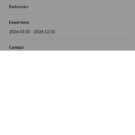
Radomsko
Event term
2026.01.01
-
2026.12.31
Contact
zgłoszenia przyjmujemy w godz. 8:00 - 15:00 pod numerem
telefonu 44 685 33 50
Zobacz także
Zaproś ZUS do siebie: Aktywni 50+