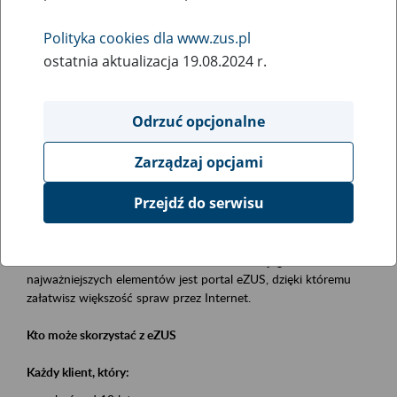
Polityka cookies dla www.zus.pl
Rodzaj wydarzenia
ostatnia aktualizacja 19.08.2024 r.
Szkolenia
Essential area
Odrzuć opcjonalne
obsługa klientów
Zarządzaj opcjami
Event description
Przejdź do serwisu
Platforma Usług Elektronicznych eZUS
to narzędzie, które ułatwia dostęp do usług świadczonych przez
Zakład Ubezpieczeń Społecznych. Jednym z jego
najważniejszych elementów jest portal eZUS, dzięki któremu
załatwisz większość spraw przez Internet.
Kto może skorzystać z eZUS
Każdy klient, który: