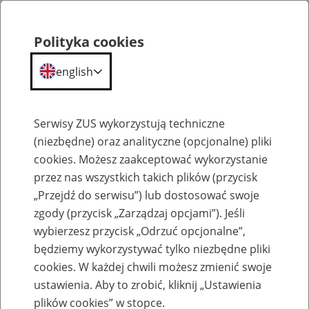
Polityka cookies
english
Menu
Search
Serwisy ZUS wykorzystują techniczne
(niezbędne) oraz analityczne (opcjonalne) pliki
cookies. Możesz zaakceptować wykorzystanie
Szkolenia
przez nas wszystkich takich plików (przycisk
„Przejdź do serwisu”) lub dostosować swoje
zgody (przycisk „Zarządzaj opcjami”). Jeśli
wybierzesz przycisk „Odrzuć opcjonalne”,
będziemy wykorzystywać tylko niezbędne pliki
cookies. W każdej chwili możesz zmienić swoje
Zaproś ZUS do siebie - zakładanie profili
ustawienia. Aby to zrobić, kliknij „Ustawienia
eZUS w siedzibie Twojej firmy
plików cookies” w stopce.