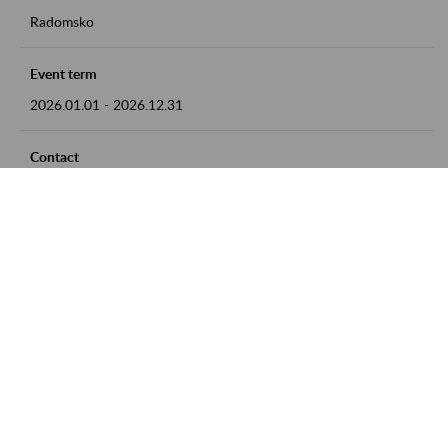
Radomsko
Event term
2026.01.01
-
2026.12.31
Contact
zgłoszenia przyjmujemy w godz. 8:00 - 15:00 pod numerem
telefonu 44 685 33 50
Zobacz także
Zaproś ZUS do siebie: Aktywni 50+