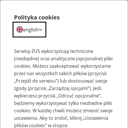
Polityka cookies
english
Menu
Search
Serwisy ZUS wykorzystują techniczne
(niezbędne) oraz analityczne (opcjonalne) pliki
cookies. Możesz zaakceptować wykorzystanie
Szkolenia
przez nas wszystkich takich plików (przycisk
„Przejdź do serwisu”) lub dostosować swoje
zgody (przycisk „Zarządzaj opcjami”). Jeśli
wybierzesz przycisk „Odrzuć opcjonalne”,
będziemy wykorzystywać tylko niezbędne pliki
cookies. W każdej chwili możesz zmienić swoje
Zaproś ZUS do siebie - zakładanie profili
ustawienia. Aby to zrobić, kliknij „Ustawienia
eZUS w siedzibie Twojej firmy
plików cookies” w stopce.