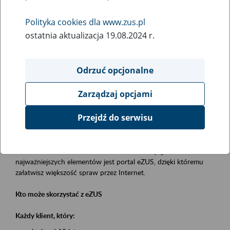
Polityka cookies dla www.zus.pl
Rodzaj wydarzenia
ostatnia aktualizacja 19.08.2024 r.
Szkolenia
Essential area
Odrzuć opcjonalne
obsługa klientów
Zarządzaj opcjami
Event description
Przejdź do serwisu
Platforma Usług Elektronicznych eZUS
to narzędzie, które ułatwia dostęp do usług świadczonych przez
Zakład Ubezpieczeń Społecznych. Jednym z jego
najważniejszych elementów jest portal eZUS, dzięki któremu
załatwisz większość spraw przez Internet.
Kto może skorzystać z eZUS
Każdy klient, który: