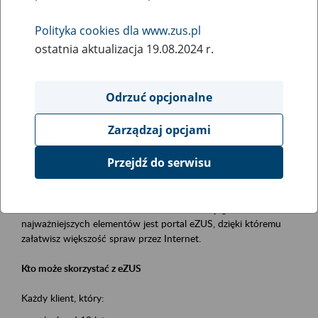
Polityka cookies dla www.zus.pl
Rodzaj wydarzenia
ostatnia aktualizacja 19.08.2024 r.
Szkolenia
Essential area
Odrzuć opcjonalne
obsługa klientów
Zarządzaj opcjami
Event description
Przejdź do serwisu
Platforma Usług Elektronicznych ZUS eZUS
to narzędzie, które ułatwia dostęp do usług świadczonych przez
Zakład Ubezpieczeń Społecznych. Jednym z jego
najważniejszych elementów jest portal eZUS, dzięki któremu
załatwisz większość spraw przez Internet.
Kto może skorzystać z eZUS
Każdy klient, który: