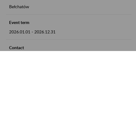
Bełchatów
Event term
2026.01.01
-
2026.12.31
Contact
zgłoszenia przyjmujemy w godz. 8:00 - 15:00, pod numerem
telefonu: 44 635 62 54
Zobacz także
Zaproś ZUS do siebie: Aktywni 50+