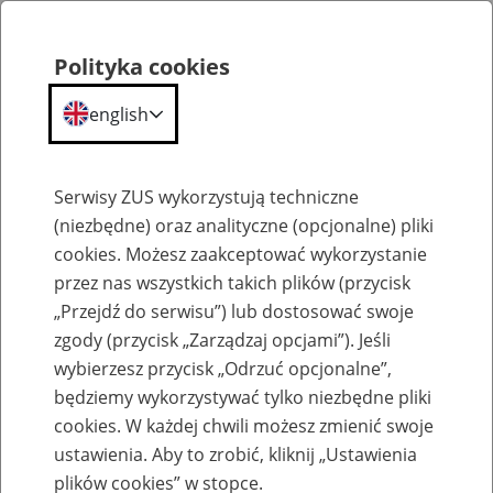
Polityka cookies
english
Menu
Search
Serwisy ZUS wykorzystują techniczne
(niezbędne) oraz analityczne (opcjonalne) pliki
cookies. Możesz zaakceptować wykorzystanie
Szkolenia
przez nas wszystkich takich plików (przycisk
„Przejdź do serwisu”) lub dostosować swoje
zgody (przycisk „Zarządzaj opcjami”). Jeśli
wybierzesz przycisk „Odrzuć opcjonalne”,
będziemy wykorzystywać tylko niezbędne pliki
cookies. W każdej chwili możesz zmienić swoje
Zaproś ZUS do siebie - zakładanie profili
ustawienia. Aby to zrobić, kliknij „Ustawienia
eZUS w siedzibie Twojej firmy
plików cookies” w stopce.