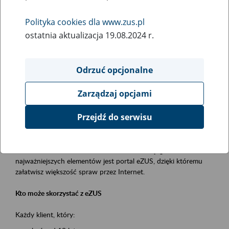
Polityka cookies dla www.zus.pl
Rodzaj wydarzenia
ostatnia aktualizacja 19.08.2024 r.
Szkolenia
Essential area
Odrzuć opcjonalne
obsługa klientów
Zarządzaj opcjami
Event description
Przejdź do serwisu
Platforma Usług Elektronicznych ZUS eZUS
to narzędzie, które ułatwia dostęp do usług świadczonych przez
Zakład Ubezpieczeń Społecznych. Jednym z jego
najważniejszych elementów jest portal eZUS, dzięki któremu
załatwisz większość spraw przez Internet.
Kto może skorzystać z eZUS
Każdy klient, który: