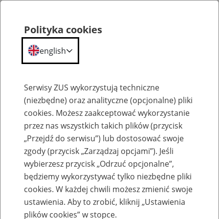
Polityka cookies
english
Menu
Search
Serwisy ZUS wykorzystują techniczne
(niezbędne) oraz analityczne (opcjonalne) pliki
cookies. Możesz zaakceptować wykorzystanie
Szkolenia
przez nas wszystkich takich plików (przycisk
„Przejdź do serwisu”) lub dostosować swoje
zgody (przycisk „Zarządzaj opcjami”). Jeśli
wybierzesz przycisk „Odrzuć opcjonalne”,
będziemy wykorzystywać tylko niezbędne pliki
cookies. W każdej chwili możesz zmienić swoje
Zaproś ZUS do siebie - zakładanie profili
ustawienia. Aby to zrobić, kliknij „Ustawienia
eZUS w siedzibie Twojej firmy
plików cookies” w stopce.