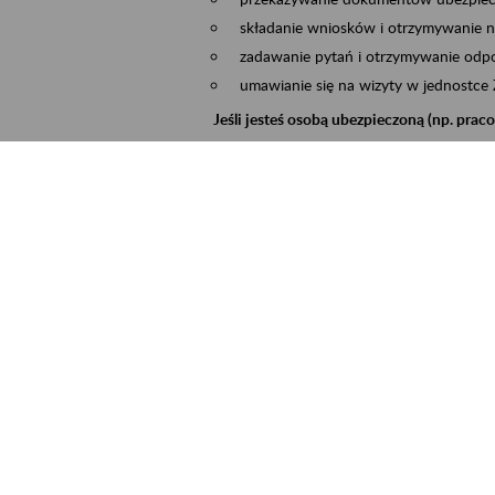
składanie wniosków i otrzymywanie n
zadawanie pytań i otrzymywanie odpo
umawianie się na wizyty w jednostce
Jeśli jesteś osobą ubezpieczoną (np. pra
możesz sprawdzić swoje dane zapisan
masz dostęp do informacji o stanie k
masz dostęp do informacji o wystawio
Jeśli jesteś płatnikiem składek (np. przeds
możesz skorzystać z aplikacji ePłatnik
ubezpieczeń, wypełnisz i przekażesz
ZUS,
możesz złożyć wniosek o wydanie zaśw
masz dostęp do zwolnień lekarskich 
Jeśli jesteś świadczeniobiorcą
masz dostęp m.in. do formularza PIT 
do formularza PIT 40A, czyli roczneg