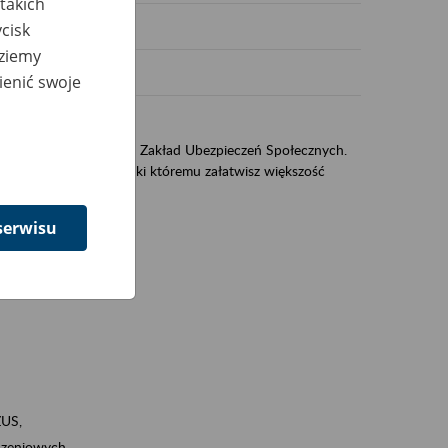
takich
cisk
dziemy
ienić swoje
US
sług świadczonych przez Zakład Ubezpieczeń Społecznych.
jest portal eZUS, dzięki któremu załatwisz większość
serwisu
ZUS,
zeniowych,