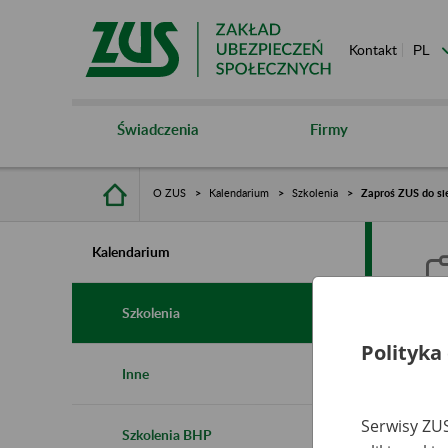
Kontakt
Świadczenia
Firmy
O ZUS
Kalendarium
Szkolenia
Zaproś ZUS do sie
Kalendarium
Szkolenia
Polityka
Z
Inne
s
Serwisy ZUS
Szkolenia BHP