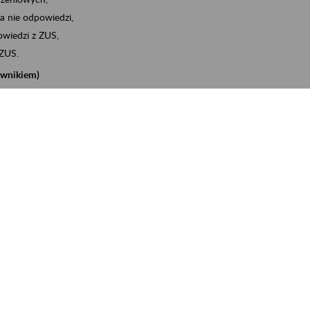
a nie odpowiedzi,
wiedzi z ZUS,
 ZUS.
cownikiem)
e na koncie w ZUS,
onta ubezpieczonego,
nych zwolnieniach lekarskich - e-ZLA
iębiorcą)
, za pomocą której m.in. zgłosisz pracownika do
 dokumenty rozliczeniowe z wykorzystaniem danych z bazy
iadczenia o niezaleganiu i odebrać go na eZUS,
swoich pracowników - e-ZLA
11A, czyli informacji o dochodach uzyskanych od ZUS lub
o obliczenia podatku przez ZUS,