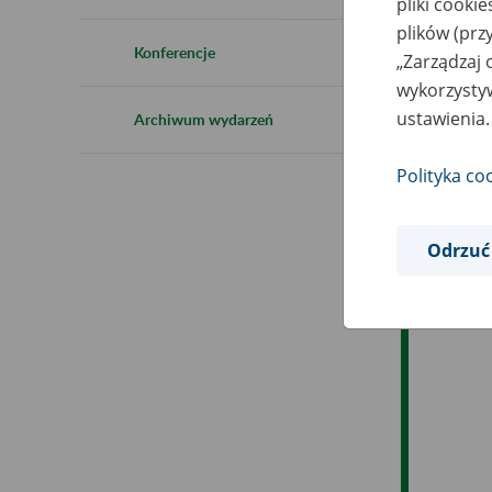
pliki cooki
Ro
plików (prz
Konferencje
„Zarządzaj 
Es
wykorzystyw
ustawienia.
Archiwum wydarzeń
Ev
Polityka co
Odrzuć