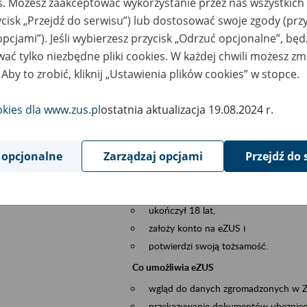
es. Możesz zaakceptować wykorzystanie przez nas wszystkich 
dzaj wydarzenia
Szkolenia
ycisk „Przejdź do serwisu”) lub dostosować swoje zgody (przy
opcjami”). Jeśli wybierzesz przycisk „Odrzuć opcjonalne”, bę
sential area
obsługa klientów
ać tylko niezbędne pliki cookies. W każdej chwili możesz zm
 Aby to zrobić, kliknij „Ustawienia plików cookies” w stopce.
ent description
Platforma Usług Elektronicznych ZUS eZ
to narzędzie, które ułatwia dostęp do u
okies dla www.zus.pl
ostatnia aktualizacja 19.08.2024 r.
Jednym z jego najważniejszych elementów 
spraw przez Internet.
 opcjonalne
Zarządzaj opcjami
Przejdź do 
Kto może skorzystać z eZUS
Każdy klient, który:
ukończył 18 lat,
założy konto na eZUS i
potwierdzi swoją tożsamość.
Co umożliwia eZUS
wgląd do danych zgromadzonych w 
przekazywanie dokumentów ubezpiec