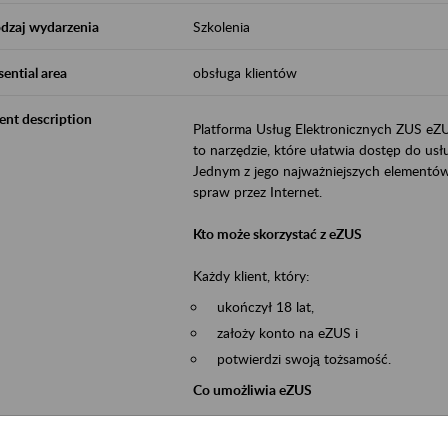
dzaj wydarzenia
Szkolenia
sential area
obsługa klientów
ent description
Platforma Usług Elektronicznych ZUS eZ
to narzędzie, które ułatwia dostęp do u
Jednym z jego najważniejszych elementów 
spraw przez Internet.
Kto może skorzystać z eZUS
Każdy klient, który:
ukończył 18 lat,
założy konto na eZUS i
potwierdzi swoją tożsamość.
Co umożliwia eZUS
wgląd do danych zgromadzonych w 
przekazywanie dokumentów ubezpiec