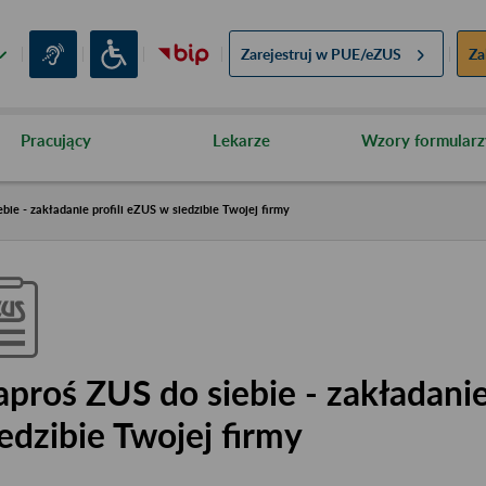
Zarejestruj w
PUE/eZUS
Za
Pracujący
Lekarze
Wzory formularz
bie - zakładanie profili eZUS w siedzibie Twojej firmy
aproś ZUS do siebie - zakładanie
iedzibie Twojej firmy