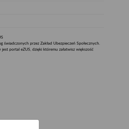
US
sług świadczonych przez Zakład Ubezpieczeń Społecznych.
jest portal eZUS, dzięki któremu załatwisz większość
ZUS,
zeniowych,