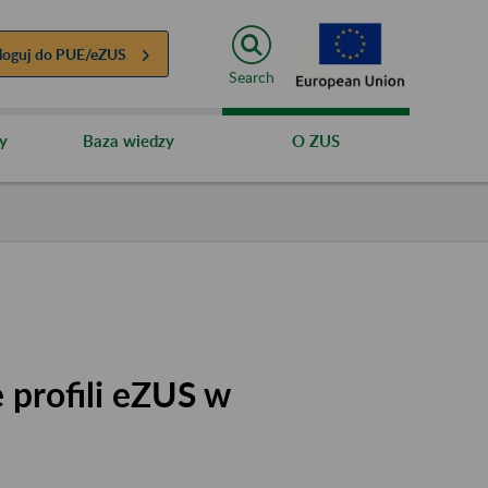
loguj do
PUE/eZUS
Search
y
Baza wiedzy
O ZUS
 profili eZUS w