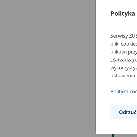
Polityka
Serwisy ZUS
pliki cooki
plików (prz
„Zarządzaj 
wykorzystyw
ustawienia.
Polityka co
Odrzuć