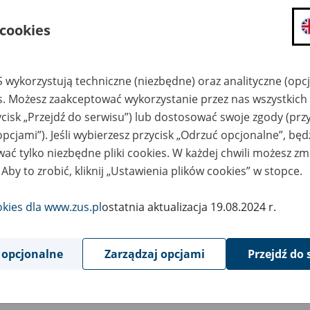
składanie wniosków i otrzymywanie n
 cookies
zadawanie pytań i otrzymywanie odpo
umawianie się na wizyty w jednostce
Jeśli jesteś osobą ubezpieczoną (np. pra
 wykorzystują techniczne (niezbędne) oraz analityczne (opc
możesz sprawdzić swoje dane zapisan
es. Możesz zaakceptować wykorzystanie przez nas wszystkich 
masz dostęp do informacji o stanie k
ycisk „Przejdź do serwisu”) lub dostosować swoje zgody (przy
masz dostęp do informacji o wystawio
opcjami”). Jeśli wybierzesz przycisk „Odrzuć opcjonalne”, bę
ać tylko niezbędne pliki cookies. W każdej chwili możesz zm
Jeśli jesteś płatnikiem składek (np. przeds
 Aby to zrobić, kliknij „Ustawienia plików cookies” w stopce.
możesz skorzystać z aplikacji ePłatnik
ubezpieczeń, wypełnisz i przekażesz
ZUS,
okies dla www.zus.pl
ostatnia aktualizacja 19.08.2024 r.
możesz złożyć wniosek o wydanie zaśw
masz dostęp do zwolnień lekarskich 
 opcjonalne
Zarządzaj opcjami
Przejdź do 
Jeśli jesteś świadczeniobiorcą
masz dostęp m.in. do formularza PIT 
do formularza PIT 40A, czyli roczneg