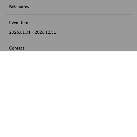
Bełchatów
Event term
2026.01.01
-
2026.12.31
Contact
zgłoszenia przyjmujemy w godz. 8:00 - 15:00, pod numerem
telefonu: 44 635 62 54
Zobacz także
Zaproś ZUS do siebie: Aktywni 50+