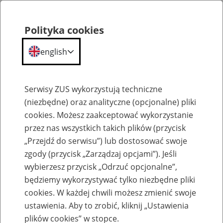
Polityka cookies
english
Menu
Search
Serwisy ZUS wykorzystują techniczne
(niezbędne) oraz analityczne (opcjonalne) pliki
cookies. Możesz zaakceptować wykorzystanie
Szkolenia
przez nas wszystkich takich plików (przycisk
„Przejdź do serwisu”) lub dostosować swoje
zgody (przycisk „Zarządzaj opcjami”). Jeśli
wybierzesz przycisk „Odrzuć opcjonalne”,
będziemy wykorzystywać tylko niezbędne pliki
cookies. W każdej chwili możesz zmienić swoje
Zaproś ZUS do siebie - zakładanie profili
ustawienia. Aby to zrobić, kliknij „Ustawienia
eZUS w siedzibie Twojej firmy
plików cookies” w stopce.