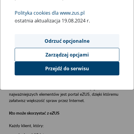
Polityka cookies dla www.zus.pl
Rodzaj wydarzenia
ostatnia aktualizacja 19.08.2024 r.
Szkolenia
Essential area
Odrzuć opcjonalne
obsługa klientów
Zarządzaj opcjami
Event description
Przejdź do serwisu
Platforma Usług Elektronicznych ZUS eZUS
to narzędzie, które ułatwia dostęp do usług świadczonych przez
Zakład Ubezpieczeń Społecznych. Jednym z jego
najważniejszych elementów jest portal eZUS, dzięki któremu
załatwisz większość spraw przez Internet.
Kto może skorzystać z eZUS
Każdy klient, który: