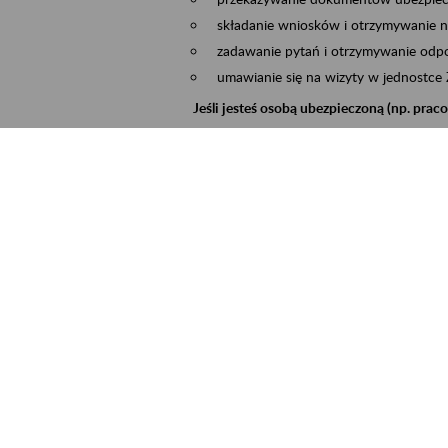
składanie wniosków i otrzymywanie n
zadawanie pytań i otrzymywanie odpo
umawianie się na wizyty w jednostce
Jeśli jesteś osobą ubezpieczoną (np. pra
możesz sprawdzić swoje dane zapisan
masz dostęp do informacji o stanie k
masz dostęp do informacji o wystawio
Jeśli jesteś płatnikiem składek (np. przeds
możesz skorzystać z aplikacji ePłatnik
ubezpieczeń, wypełnisz i przekażesz
ZUS,
możesz złożyć wniosek o wydanie zaśw
masz dostęp do zwolnień lekarskich 
Jeśli jesteś świadczeniobiorcą
masz dostęp m.in. do formularza PIT 
do formularza PIT 40A, czyli roczneg