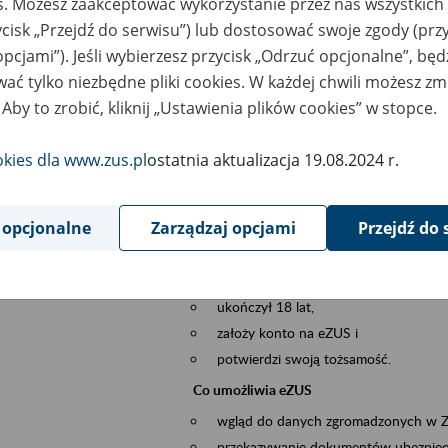
es. Możesz zaakceptować wykorzystanie przez nas wszystkich 
dzaj wydarzenia
Szkolenia
ycisk „Przejdź do serwisu”) lub dostosować swoje zgody (przy
opcjami”). Jeśli wybierzesz przycisk „Odrzuć opcjonalne”, bę
sential area
obsługa klientów
ać tylko niezbędne pliki cookies. W każdej chwili możesz zm
 Aby to zrobić, kliknij „Ustawienia plików cookies” w stopce.
ent description
Platforma Usług Elektronicznych ZUS eZ
to narzędzie, które ułatwia dostęp do u
okies dla www.zus.pl
ostatnia aktualizacja 19.08.2024 r.
Jednym z jego najważniejszych elementów 
spraw przez Internet.
 opcjonalne
Zarządzaj opcjami
Przejdź do 
Kto może skorzystać z eZUS
Każdy klient, który:
ukończył 18 lat,
założy konto na eZUS i
potwierdzi swoją tożsamość.
Co umożliwia eZUS
wgląd do danych zgromadzonych w 
przekazywanie dokumentów ubezpiec