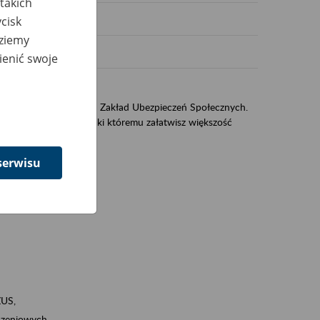
takich
cisk
dziemy
ienić swoje
US
sług świadczonych przez Zakład Ubezpieczeń Społecznych.
jest portal eZUS, dzięki któremu załatwisz większość
serwisu
ZUS,
zeniowych,