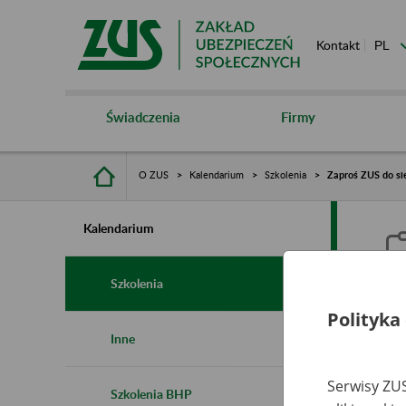
Kontakt
Świadczenia
Firmy
O ZUS
Kalendarium
Szkolenia
Zaproś ZUS do sie
Kalendarium
Szkolenia
Polityka
Z
Inne
s
Serwisy ZUS
Szkolenia BHP