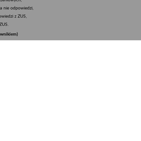
a nie odpowiedzi,
wiedzi z ZUS,
 ZUS.
cownikiem)
e na koncie w ZUS,
onta ubezpieczonego,
nych zwolnieniach lekarskich - e-ZLA
iębiorcą)
, za pomocą której m.in. zgłosisz pracownika do
 dokumenty rozliczeniowe z wykorzystaniem danych z bazy
iadczenia o niezaleganiu i odebrać go na eZUS,
swoich pracowników - e-ZLA
11A, czyli informacji o dochodach uzyskanych od ZUS lub
o obliczenia podatku przez ZUS,