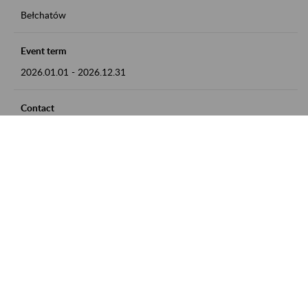
Bełchatów
Event term
2026.01.01
-
2026.12.31
Contact
zgłoszenia przyjmujemy w godz. 8:00 - 15:00, pod numerem
telefonu: 44 635 62 54
Zobacz także
Zaproś ZUS do siebie: Aktywni 50+