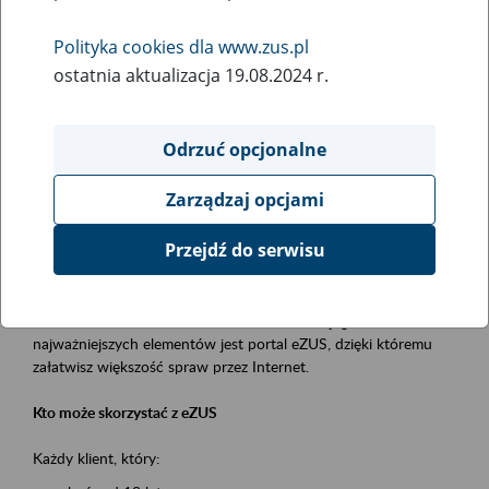
Polityka cookies dla www.zus.pl
Rodzaj wydarzenia
ostatnia aktualizacja 19.08.2024 r.
Szkolenia
Essential area
Odrzuć opcjonalne
obsługa klientów
Zarządzaj opcjami
Event description
Przejdź do serwisu
Platforma Usług Elektronicznych ZUS eZUS
to narzędzie, które ułatwia dostęp do usług świadczonych przez
Zakład Ubezpieczeń Społecznych. Jednym z jego
najważniejszych elementów jest portal eZUS, dzięki któremu
załatwisz większość spraw przez Internet.
Kto może skorzystać z eZUS
Każdy klient, który: