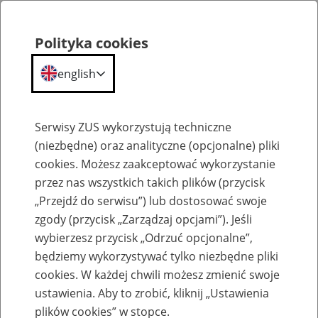
Polityka cookies
english
Menu
Search
Serwisy ZUS wykorzystują techniczne
(niezbędne) oraz analityczne (opcjonalne) pliki
cookies. Możesz zaakceptować wykorzystanie
Szkolenia
przez nas wszystkich takich plików (przycisk
„Przejdź do serwisu”) lub dostosować swoje
zgody (przycisk „Zarządzaj opcjami”). Jeśli
wybierzesz przycisk „Odrzuć opcjonalne”,
będziemy wykorzystywać tylko niezbędne pliki
cookies. W każdej chwili możesz zmienić swoje
Zaproś ZUS do siebie - zakładanie profili
ustawienia. Aby to zrobić, kliknij „Ustawienia
eZUS w siedzibie Twojej firmy
plików cookies” w stopce.