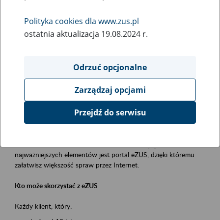
Polityka cookies dla www.zus.pl
Rodzaj wydarzenia
ostatnia aktualizacja 19.08.2024 r.
Szkolenia
Essential area
Odrzuć opcjonalne
obsługa klientów
Zarządzaj opcjami
Event description
Przejdź do serwisu
Platforma Usług Elektronicznych ZUS eZUS
to narzędzie, które ułatwia dostęp do usług świadczonych przez
Zakład Ubezpieczeń Społecznych. Jednym z jego
najważniejszych elementów jest portal eZUS, dzięki któremu
załatwisz większość spraw przez Internet.
Kto może skorzystać z eZUS
Każdy klient, który: