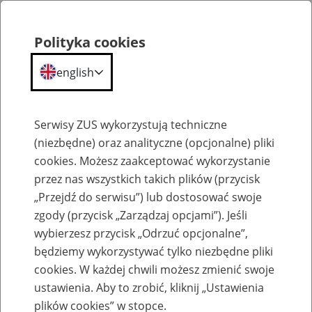
Polityka cookies
english
Menu
Search
Serwisy ZUS wykorzystują techniczne
(niezbędne) oraz analityczne (opcjonalne) pliki
cookies. Możesz zaakceptować wykorzystanie
Szkolenia
przez nas wszystkich takich plików (przycisk
„Przejdź do serwisu”) lub dostosować swoje
zgody (przycisk „Zarządzaj opcjami”). Jeśli
wybierzesz przycisk „Odrzuć opcjonalne”,
będziemy wykorzystywać tylko niezbędne pliki
cookies. W każdej chwili możesz zmienić swoje
Zaproś ZUS do siebie - zakładanie profili
ustawienia. Aby to zrobić, kliknij „Ustawienia
eZUS w siedzibie Twojej firmy
plików cookies” w stopce.