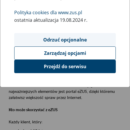
Polityka cookies dla www.zus.pl
Rodzaj wydarzenia
ostatnia aktualizacja 19.08.2024 r.
Szkolenia
Essential area
Odrzuć opcjonalne
obsługa klientów
Zarządzaj opcjami
Event description
Przejdź do serwisu
Platforma Usług Elektronicznych ZUS eZUS
to narzędzie, które ułatwia dostęp do usług świadczonych przez
Zakład Ubezpieczeń Społecznych. Jednym z jego
najważniejszych elementów jest portal eZUS, dzięki któremu
załatwisz większość spraw przez Internet.
Kto może skorzystać z eZUS
Każdy klient, który: