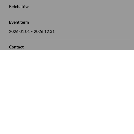
Bełchatów
Event term
2026.01.01
-
2026.12.31
Contact
zgłoszenia przyjmujemy w godz. 8:00 - 15:00, pod numerem
telefonu: 44 635 62 54
Zobacz także
Zaproś ZUS do siebie: Aktywni 50+