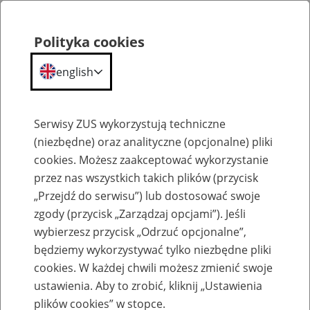
Polityka cookies
english
Menu
Search
Serwisy ZUS wykorzystują techniczne
(niezbędne) oraz analityczne (opcjonalne) pliki
cookies. Możesz zaakceptować wykorzystanie
Szkolenia
przez nas wszystkich takich plików (przycisk
„Przejdź do serwisu”) lub dostosować swoje
zgody (przycisk „Zarządzaj opcjami”). Jeśli
wybierzesz przycisk „Odrzuć opcjonalne”,
będziemy wykorzystywać tylko niezbędne pliki
cookies. W każdej chwili możesz zmienić swoje
Zaproś ZUS do siebie - zakładanie profili
ustawienia. Aby to zrobić, kliknij „Ustawienia
eZUS w siedzibie Twojej firmy
plików cookies” w stopce.