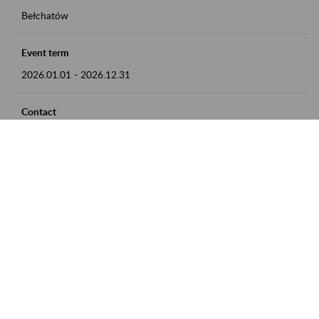
Bełchatów
Event term
2026.01.01
-
2026.12.31
Contact
zgłoszenia przyjmujemy w godz. 8:00 - 15:00, pod numerem
telefonu: 44 635 62 54
Zobacz także
Zaproś ZUS do siebie: Aktywni 50+