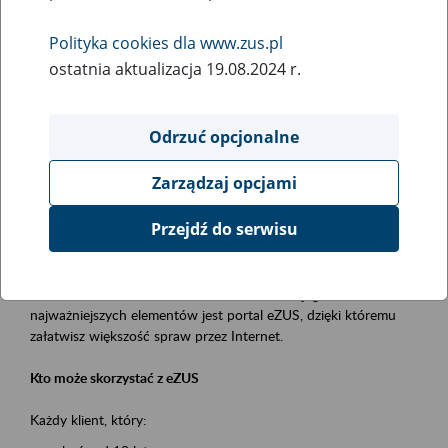
Polityka cookies dla www.zus.pl
Rodzaj wydarzenia
ostatnia aktualizacja 19.08.2024 r.
Szkolenia
Essential area
Odrzuć opcjonalne
obsługa klientów
Zarządzaj opcjami
Event description
Przejdź do serwisu
Platforma Usług Elektronicznych ZUS eZUS
to narzędzie, które ułatwia dostęp do usług świadczonych przez
Zakład Ubezpieczeń Społecznych. Jednym z jego
najważniejszych elementów jest portal eZUS, dzięki któremu
załatwisz większość spraw przez Internet.
Kto może skorzystać z eZUS
Każdy klient, który: