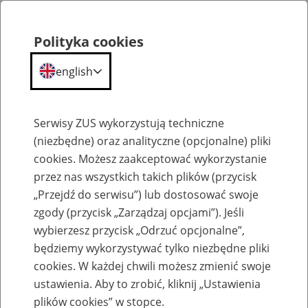
Polityka cookies
english
Menu
Search
Serwisy ZUS wykorzystują techniczne
(niezbędne) oraz analityczne (opcjonalne) pliki
cookies. Możesz zaakceptować wykorzystanie
Szkolenia
przez nas wszystkich takich plików (przycisk
„Przejdź do serwisu”) lub dostosować swoje
zgody (przycisk „Zarządzaj opcjami”). Jeśli
wybierzesz przycisk „Odrzuć opcjonalne”,
będziemy wykorzystywać tylko niezbędne pliki
cookies. W każdej chwili możesz zmienić swoje
Zaproś ZUS do siebie - zakładanie profili
ustawienia. Aby to zrobić, kliknij „Ustawienia
eZUS w siedzibie Twojej firmy
plików cookies” w stopce.