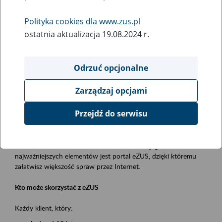
Polityka cookies dla www.zus.pl
Rodzaj wydarzenia
ostatnia aktualizacja 19.08.2024 r.
Szkolenia
Essential area
Odrzuć opcjonalne
obsługa klientów
Zarządzaj opcjami
Event description
Przejdź do serwisu
Platforma Usług Elektronicznych ZUS eZUS
to narzędzie, które ułatwia dostęp do usług świadczonych przez
Zakład Ubezpieczeń Społecznych. Jednym z jego
najważniejszych elementów jest portal eZUS, dzięki któremu
załatwisz większość spraw przez Internet.
Kto może skorzystać z eZUS
Każdy klient, który: