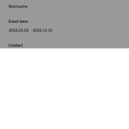
Bełchatów
Event term
2026.01.01
-
2026.12.31
Contact
zgłoszenia przyjmujemy w godz. 8:00 - 15:00, pod numerem
telefonu: 44 635 62 54
Zobacz także
Zaproś ZUS do siebie: Aktywni 50+