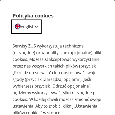
Polityka cookies
english
Menu
Search
Serwisy ZUS wykorzystują techniczne
(niezbędne) oraz analityczne (opcjonalne) pliki
cookies. Możesz zaakceptować wykorzystanie
Szkolenia
przez nas wszystkich takich plików (przycisk
„Przejdź do serwisu”) lub dostosować swoje
zgody (przycisk „Zarządzaj opcjami”). Jeśli
wybierzesz przycisk „Odrzuć opcjonalne”,
będziemy wykorzystywać tylko niezbędne pliki
cookies. W każdej chwili możesz zmienić swoje
Zaproś ZUS do siebie - zakładanie profili
ustawienia. Aby to zrobić, kliknij „Ustawienia
eZUS w siedzibie Twojej firmy
plików cookies” w stopce.