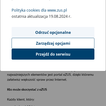
Polityka cookies dla www.zus.pl
Rodzaj wydarzenia
ostatnia aktualizacja 19.08.2024 r.
Szkolenia
Essential area
Odrzuć opcjonalne
obsługa klientów
Zarządzaj opcjami
Event description
Przejdź do serwisu
Platforma Usług Elektronicznych ZUS eZUS
to narzędzie, które ułatwia dostęp do usług świadczonych przez
Zakład Ubezpieczeń Społecznych. Jednym z jego
najważniejszych elementów jest portal eZUS, dzięki któremu
załatwisz większość spraw przez Internet.
Kto może skorzystać z eZUS
Każdy klient, który: