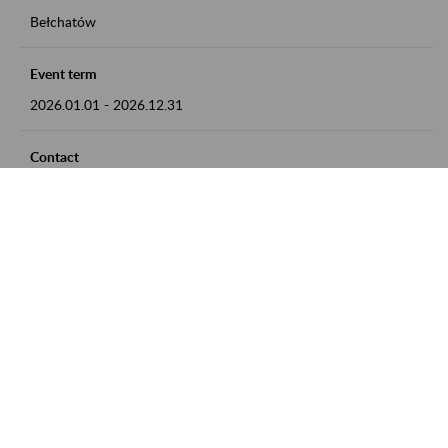
Bełchatów
Event term
2026.01.01
-
2026.12.31
Contact
zgłoszenia przyjmujemy w godz. 8:00 - 15:00, pod numerem
telefonu: 44 635 62 54
Zobacz także
Zaproś ZUS do siebie: Aktywni 50+