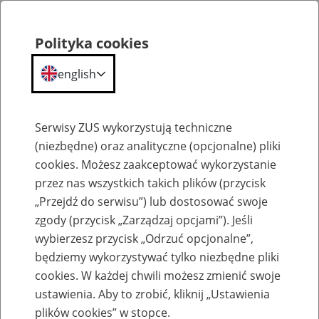
Polityka cookies
english
Menu
Search
Serwisy ZUS wykorzystują techniczne
(niezbędne) oraz analityczne (opcjonalne) pliki
cookies. Możesz zaakceptować wykorzystanie
Szkolenia
przez nas wszystkich takich plików (przycisk
„Przejdź do serwisu”) lub dostosować swoje
zgody (przycisk „Zarządzaj opcjami”). Jeśli
wybierzesz przycisk „Odrzuć opcjonalne”,
będziemy wykorzystywać tylko niezbędne pliki
cookies. W każdej chwili możesz zmienić swoje
Zaproś ZUS do siebie - zakładanie profili
ustawienia. Aby to zrobić, kliknij „Ustawienia
eZUS w siedzibie Twojej firmy
plików cookies” w stopce.