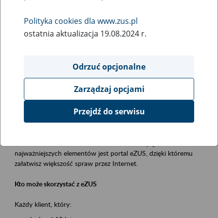
Polityka cookies dla www.zus.pl
Rodzaj wydarzenia
ostatnia aktualizacja 19.08.2024 r.
Szkolenia
Essential area
Odrzuć opcjonalne
obsługa klientów
Zarządzaj opcjami
Event description
Przejdź do serwisu
Platforma Usług Elektronicznych ZUS eZUS
to narzędzie, które ułatwia dostęp do usług świadczonych przez
Zakład Ubezpieczeń Społecznych. Jednym z jego
najważniejszych elementów jest portal eZUS, dzięki któremu
załatwisz większość spraw przez Internet.
Kto może skorzystać z eZUS
Każdy klient, który: