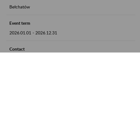
Bełchatów
Event term
2026.01.01
-
2026.12.31
Contact
zgłoszenia przyjmujemy w godz. 8:00 - 15:00, pod numerem
telefonu: 44 635 62 54
Zobacz także
Zaproś ZUS do siebie: Aktywni 50+