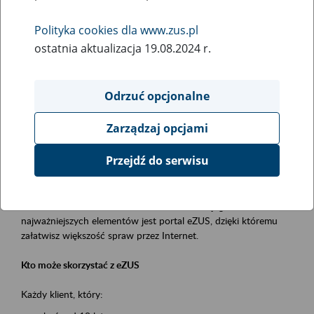
Polityka cookies dla www.zus.pl
Rodzaj wydarzenia
ostatnia aktualizacja 19.08.2024 r.
Szkolenia
Essential area
Odrzuć opcjonalne
obsługa klientów
Zarządzaj opcjami
Event description
Przejdź do serwisu
Platforma Usług Elektronicznych ZUS eZUS
to narzędzie, które ułatwia dostęp do usług świadczonych przez
Zakład Ubezpieczeń Społecznych. Jednym z jego
najważniejszych elementów jest portal eZUS, dzięki któremu
załatwisz większość spraw przez Internet.
Kto może skorzystać z eZUS
Każdy klient, który: