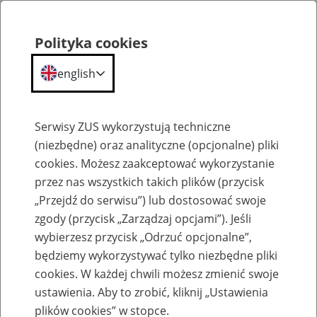
Polityka cookies
english
Menu
Search
Serwisy ZUS wykorzystują techniczne
(niezbędne) oraz analityczne (opcjonalne) pliki
cookies. Możesz zaakceptować wykorzystanie
Szkolenia
przez nas wszystkich takich plików (przycisk
„Przejdź do serwisu”) lub dostosować swoje
zgody (przycisk „Zarządzaj opcjami”). Jeśli
wybierzesz przycisk „Odrzuć opcjonalne”,
będziemy wykorzystywać tylko niezbędne pliki
cookies. W każdej chwili możesz zmienić swoje
Zaproś ZUS do siebie - zakładanie profili
ustawienia. Aby to zrobić, kliknij „Ustawienia
eZUS w siedzibie Twojej firmy
plików cookies” w stopce.