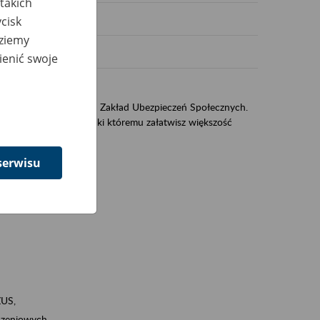
takich
cisk
dziemy
ienić swoje
US
sług świadczonych przez Zakład Ubezpieczeń Społecznych.
jest portal eZUS, dzięki któremu załatwisz większość
serwisu
ZUS,
zeniowych,