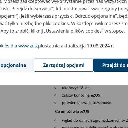
es. Możesz zaakceptować wykorzystanie przez nas wszystkich 
dzaj wydarzenia
Szkolenia
ycisk „Przejdź do serwisu”) lub dostosować swoje zgody (przy
opcjami”). Jeśli wybierzesz przycisk „Odrzuć opcjonalne”, bę
sential area
obsługa klientów
ać tylko niezbędne pliki cookies. W każdej chwili możesz zm
 Aby to zrobić, kliknij „Ustawienia plików cookies” w stopce.
ent description
Platforma Usług Elektronicznych ZUS eZ
to narzędzie, które ułatwia dostęp do u
okies dla www.zus.pl
ostatnia aktualizacja 19.08.2024 r.
Jednym z jego najważniejszych elementów 
spraw przez Internet.
 opcjonalne
Zarządzaj opcjami
Przejdź do 
Kto może skorzystać z eZUS
Każdy klient, który:
ukończył 18 lat,
założy konto na eZUS i
potwierdzi swoją tożsamość.
Co umożliwia eZUS
wgląd do danych zgromadzonych w 
przekazywanie dokumentów ubezpiec