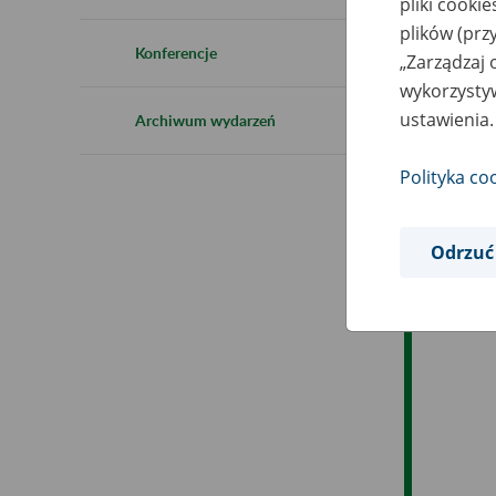
pliki cooki
Ro
plików (prz
Konferencje
„Zarządzaj 
Es
wykorzystyw
ustawienia.
Archiwum wydarzeń
Ev
Polityka co
Odrzuć