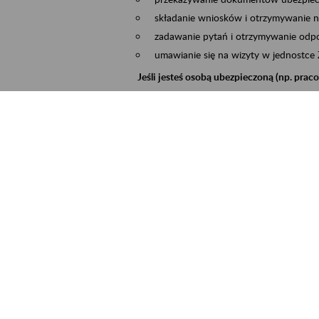
składanie wniosków i otrzymywanie n
zadawanie pytań i otrzymywanie odpo
umawianie się na wizyty w jednostce
Jeśli jesteś osobą ubezpieczoną (np. pra
możesz sprawdzić swoje dane zapisan
masz dostęp do informacji o stanie k
masz dostęp do informacji o wystawio
Jeśli jesteś płatnikiem składek (np. przeds
możesz skorzystać z aplikacji ePłatnik
ubezpieczeń, wypełnisz i przekażesz
ZUS,
możesz złożyć wniosek o wydanie zaśw
masz dostęp do zwolnień lekarskich 
Jeśli jesteś świadczeniobiorcą
masz dostęp m.in. do formularza PIT 
do formularza PIT 40A, czyli roczneg