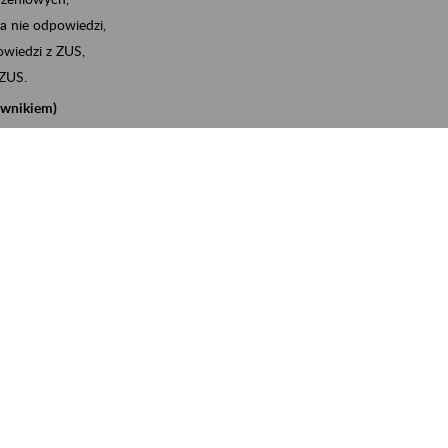
a nie odpowiedzi,
wiedzi z ZUS,
 ZUS.
cownikiem)
e na koncie w ZUS,
onta ubezpieczonego,
nych zwolnieniach lekarskich - e-ZLA
iębiorcą)
, za pomocą której m.in. zgłosisz pracownika do
 dokumenty rozliczeniowe z wykorzystaniem danych z bazy
iadczenia o niezaleganiu i odebrać go na eZUS,
swoich pracowników - e-ZLA
11A, czyli informacji o dochodach uzyskanych od ZUS lub
o obliczenia podatku przez ZUS,