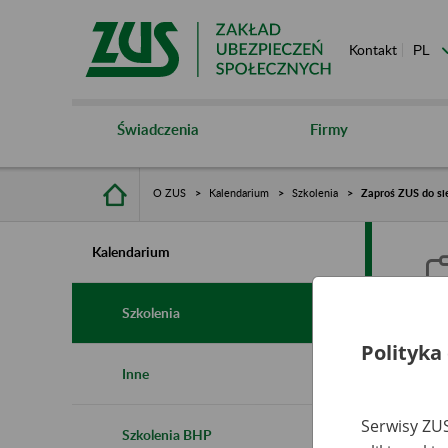
Kontakt
Świadczenia
Firmy
O ZUS
Kalendarium
Szkolenia
Zaproś ZUS do sie
Kalendarium
Szkolenia
Polityka
Z
Inne
s
Serwisy ZUS
Szkolenia BHP