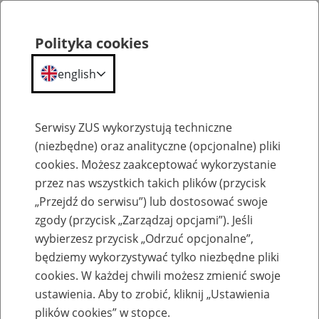
Polityka cookies
english
Menu
Search
Serwisy ZUS wykorzystują techniczne
(niezbędne) oraz analityczne (opcjonalne) pliki
cookies. Możesz zaakceptować wykorzystanie
Szkolenia
przez nas wszystkich takich plików (przycisk
„Przejdź do serwisu”) lub dostosować swoje
zgody (przycisk „Zarządzaj opcjami”). Jeśli
wybierzesz przycisk „Odrzuć opcjonalne”,
będziemy wykorzystywać tylko niezbędne pliki
cookies. W każdej chwili możesz zmienić swoje
Zaproś ZUS do siebie - zakładanie profili
ustawienia. Aby to zrobić, kliknij „Ustawienia
eZUS w siedzibie Twojej firmy
plików cookies” w stopce.