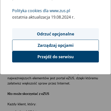
Polityka cookies dla www.zus.pl
Rodzaj wydarzenia
ostatnia aktualizacja 19.08.2024 r.
Szkolenia
Essential area
Odrzuć opcjonalne
obsługa klientów
Zarządzaj opcjami
Event description
Przejdź do serwisu
Platforma Usług Elektronicznych ZUS eZUS
to narzędzie, które ułatwia dostęp do usług świadczonych przez
Zakład Ubezpieczeń Społecznych. Jednym z jego
najważniejszych elementów jest portal eZUS, dzięki któremu
załatwisz większość spraw przez Internet.
Kto może skorzystać z eZUS
Każdy klient, który: