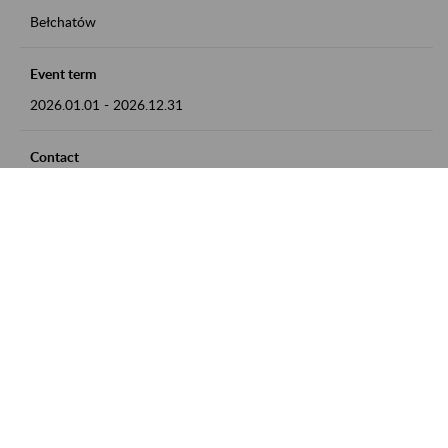
Bełchatów
Event term
2026.01.01
-
2026.12.31
Contact
zgłoszenia przyjmujemy w godz. 8:00 - 15:00, pod numerem
telefonu: 44 635 62 54
Zobacz także
Zaproś ZUS do siebie: Aktywni 50+