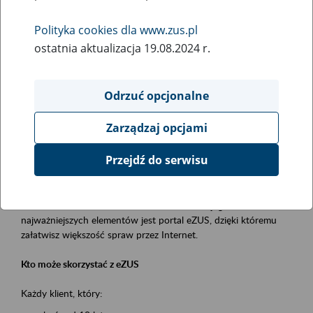
Polityka cookies dla www.zus.pl
Rodzaj wydarzenia
ostatnia aktualizacja 19.08.2024 r.
Szkolenia
Essential area
Odrzuć opcjonalne
obsługa klientów
Zarządzaj opcjami
Event description
Przejdź do serwisu
Platforma Usług Elektronicznych ZUS eZUS
to narzędzie, które ułatwia dostęp do usług świadczonych przez
Zakład Ubezpieczeń Społecznych. Jednym z jego
najważniejszych elementów jest portal eZUS, dzięki któremu
załatwisz większość spraw przez Internet.
Kto może skorzystać z eZUS
Każdy klient, który: