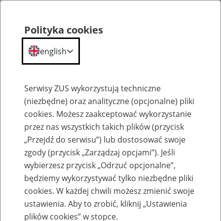
Polityka cookies
english
Menu
Search
Serwisy ZUS wykorzystują techniczne
(niezbędne) oraz analityczne (opcjonalne) pliki
cookies. Możesz zaakceptować wykorzystanie
Szkolenia
przez nas wszystkich takich plików (przycisk
„Przejdź do serwisu”) lub dostosować swoje
zgody (przycisk „Zarządzaj opcjami”). Jeśli
wybierzesz przycisk „Odrzuć opcjonalne”,
będziemy wykorzystywać tylko niezbędne pliki
cookies. W każdej chwili możesz zmienić swoje
Zaproś ZUS do siebie - zakładanie profili
ustawienia. Aby to zrobić, kliknij „Ustawienia
eZUS w siedzibie Twojej firmy
plików cookies” w stopce.