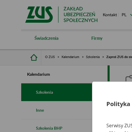
Kontakt
Świadczenia
Firmy
O ZUS
Kalendarium
Szkolenia
Zaproś ZUS do sie
Kalendarium
Szkolenia
Polityka
Z
Inne
s
Serwisy ZUS
Szkolenia BHP