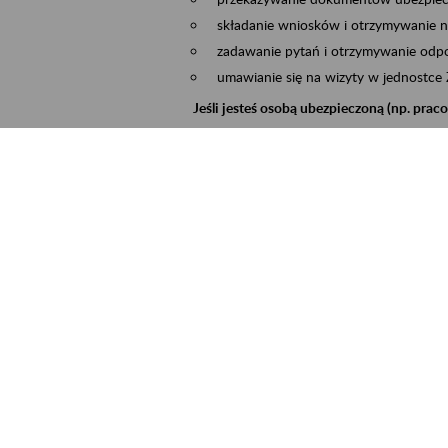
składanie wniosków i otrzymywanie n
zadawanie pytań i otrzymywanie odpo
umawianie się na wizyty w jednostce
Jeśli jesteś osobą ubezpieczoną (np. pra
możesz sprawdzić swoje dane zapisan
masz dostęp do informacji o stanie k
masz dostęp do informacji o wystawio
Jeśli jesteś płatnikiem składek (np. przeds
możesz skorzystać z aplikacji ePłatnik
ubezpieczeń, wypełnisz i przekażesz
ZUS,
możesz złożyć wniosek o wydanie zaśw
masz dostęp do zwolnień lekarskich 
Jeśli jesteś świadczeniobiorcą
masz dostęp m.in. do formularza PIT 
do formularza PIT 40A, czyli roczneg