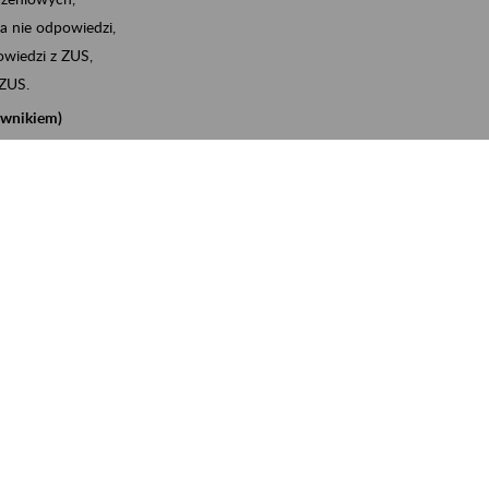
a nie odpowiedzi,
wiedzi z ZUS,
 ZUS.
cownikiem)
e na koncie w ZUS,
onta ubezpieczonego,
nych zwolnieniach lekarskich - e-ZLA
iębiorcą)
, za pomocą której m.in. zgłosisz pracownika do
 dokumenty rozliczeniowe z wykorzystaniem danych z bazy
iadczenia o niezaleganiu i odebrać go na eZUS,
swoich pracowników - e-ZLA
11A, czyli informacji o dochodach uzyskanych od ZUS lub
o obliczenia podatku przez ZUS,