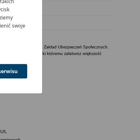
takich
cisk
dziemy
ienić swoje
US
sług świadczonych przez Zakład Ubezpieczeń Społecznych.
jest portal eZUS, dzięki któremu załatwisz większość
serwisu
ZUS,
zeniowych,