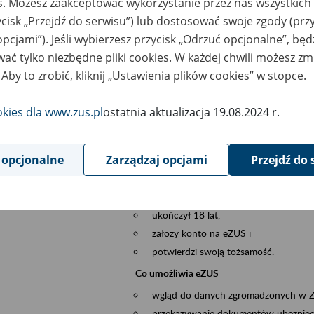
es. Możesz zaakceptować wykorzystanie przez nas wszystkich 
dzaj wydarzenia
Szkolenia
ycisk „Przejdź do serwisu”) lub dostosować swoje zgody (przy
opcjami”). Jeśli wybierzesz przycisk „Odrzuć opcjonalne”, bę
sential area
obsługa klientów
ać tylko niezbędne pliki cookies. W każdej chwili możesz zm
 Aby to zrobić, kliknij „Ustawienia plików cookies” w stopce.
ent description
Platforma Usług Elektronicznych ZUS eZ
to narzędzie, które ułatwia dostęp do u
okies dla www.zus.pl
ostatnia aktualizacja 19.08.2024 r.
Jednym z jego najważniejszych elementów 
spraw przez Internet.
 opcjonalne
Zarządzaj opcjami
Przejdź do 
Kto może skorzystać z eZUS
Każdy klient, który:
ukończył 18 lat,
założy konto na eZUS i
potwierdzi swoją tożsamość.
Co umożliwia eZUS
wgląd do danych zgromadzonych w 
przekazywanie dokumentów ubezpiec