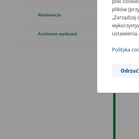
pliki cooki
Ro
plików (prz
Konferencje
„Zarządzaj 
Es
wykorzystyw
ustawienia.
Archiwum wydarzeń
Ev
Polityka co
Odrzuć