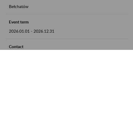
Bełchatów
Event term
2026.01.01
-
2026.12.31
Contact
zgłoszenia przyjmujemy w godz. 8:00 - 15:00, pod numerem
telefonu: 44 635 62 54
Zobacz także
Zaproś ZUS do siebie: Aktywni 50+