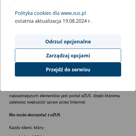
Polityka cookies dla www.zus.pl
Rodzaj wydarzenia
ostatnia aktualizacja 19.08.2024 r.
Szkolenia
Essential area
Odrzuć opcjonalne
obsługa klientów
Zarządzaj opcjami
Event description
Przejdź do serwisu
Platforma Usług Elektronicznych ZUS eZUS
to narzędzie, które ułatwia dostęp do usług świadczonych przez
Zakład Ubezpieczeń Społecznych. Jednym z jego
najważniejszych elementów jest portal eZUS, dzięki któremu
załatwisz większość spraw przez Internet.
Kto może skorzystać z eZUS
Każdy klient, który: