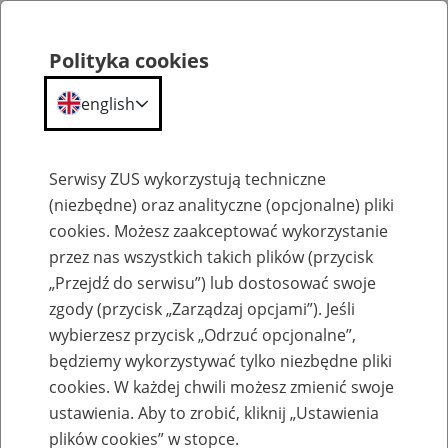
Polityka cookies
english
Menu
Search
Serwisy ZUS wykorzystują techniczne
(niezbędne) oraz analityczne (opcjonalne) pliki
cookies. Możesz zaakceptować wykorzystanie
Szkolenia
przez nas wszystkich takich plików (przycisk
„Przejdź do serwisu”) lub dostosować swoje
zgody (przycisk „Zarządzaj opcjami”). Jeśli
wybierzesz przycisk „Odrzuć opcjonalne”,
będziemy wykorzystywać tylko niezbędne pliki
cookies. W każdej chwili możesz zmienić swoje
Zaproś ZUS do siebie - zakładanie profili
ustawienia. Aby to zrobić, kliknij „Ustawienia
eZUS w siedzibie Twojej firmy
plików cookies” w stopce.