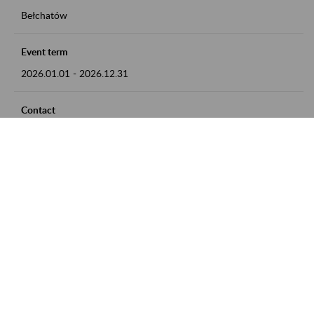
Bełchatów
Event term
2026.01.01
-
2026.12.31
Contact
zgłoszenia przyjmujemy w godz. 8:00 - 15:00, pod numerem
telefonu: 44 635 62 54
Zobacz także
Zaproś ZUS do siebie: Aktywni 50+