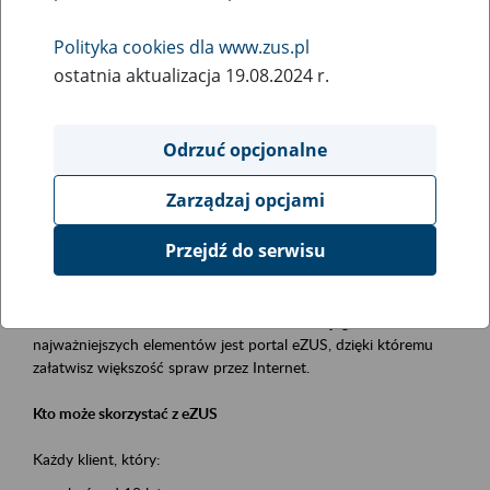
Polityka cookies dla www.zus.pl
Rodzaj wydarzenia
ostatnia aktualizacja 19.08.2024 r.
Szkolenia
Essential area
Odrzuć opcjonalne
obsługa klientów
Zarządzaj opcjami
Event description
Przejdź do serwisu
Platforma Usług Elektronicznych ZUS eZUS
to narzędzie, które ułatwia dostęp do usług świadczonych przez
Zakład Ubezpieczeń Społecznych. Jednym z jego
najważniejszych elementów jest portal eZUS, dzięki któremu
załatwisz większość spraw przez Internet.
Kto może skorzystać z eZUS
Każdy klient, który: