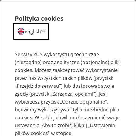
Polityka cookies
english
Menu
Search
Serwisy ZUS wykorzystują techniczne
(niezbędne) oraz analityczne (opcjonalne) pliki
cookies. Możesz zaakceptować wykorzystanie
Szkolenia
przez nas wszystkich takich plików (przycisk
„Przejdź do serwisu”) lub dostosować swoje
zgody (przycisk „Zarządzaj opcjami”). Jeśli
wybierzesz przycisk „Odrzuć opcjonalne”,
będziemy wykorzystywać tylko niezbędne pliki
cookies. W każdej chwili możesz zmienić swoje
Zaproś ZUS do siebie - zakładanie profili
ustawienia. Aby to zrobić, kliknij „Ustawienia
eZUS w siedzibie Twojej firmy
plików cookies” w stopce.