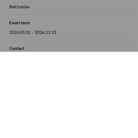
Bełchatów
Event term
2026.01.01
-
2026.12.31
Contact
zgłoszenia przyjmujemy w godz. 8:00 - 15:00, pod numerem
telefonu: 44 635 62 54
Zobacz także
Zaproś ZUS do siebie: Aktywni 50+