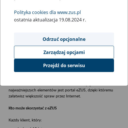
Polityka cookies dla www.zus.pl
Rodzaj wydarzenia
ostatnia aktualizacja 19.08.2024 r.
Szkolenia
Essential area
Odrzuć opcjonalne
obsługa klientów
Zarządzaj opcjami
Event description
Przejdź do serwisu
Platforma Usług Elektronicznych ZUS eZUS
to narzędzie, które ułatwia dostęp do usług świadczonych przez
Zakład Ubezpieczeń Społecznych. Jednym z jego
najważniejszych elementów jest portal eZUS, dzięki któremu
załatwisz większość spraw przez Internet.
Kto może skorzystać z eZUS
Każdy klient, który: