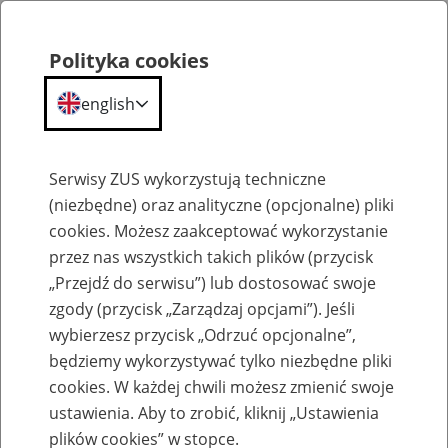
Polityka cookies
english
Menu
Search
Serwisy ZUS wykorzystują techniczne
(niezbędne) oraz analityczne (opcjonalne) pliki
cookies. Możesz zaakceptować wykorzystanie
Szkolenia
przez nas wszystkich takich plików (przycisk
„Przejdź do serwisu”) lub dostosować swoje
zgody (przycisk „Zarządzaj opcjami”). Jeśli
wybierzesz przycisk „Odrzuć opcjonalne”,
będziemy wykorzystywać tylko niezbędne pliki
cookies. W każdej chwili możesz zmienić swoje
Zaproś ZUS do siebie - zakładanie profili
ustawienia. Aby to zrobić, kliknij „Ustawienia
eZUS w siedzibie Twojej firmy
plików cookies” w stopce.