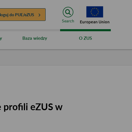
loguj do
PUE/eZUS
Search
y
Baza wiedzy
O ZUS
 profili eZUS w