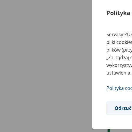
Polityka
Serwisy ZUS
pliki cooki
plików (prz
„Zarządzaj 
wykorzystyw
ustawienia.
Polityka co
Odrzuć