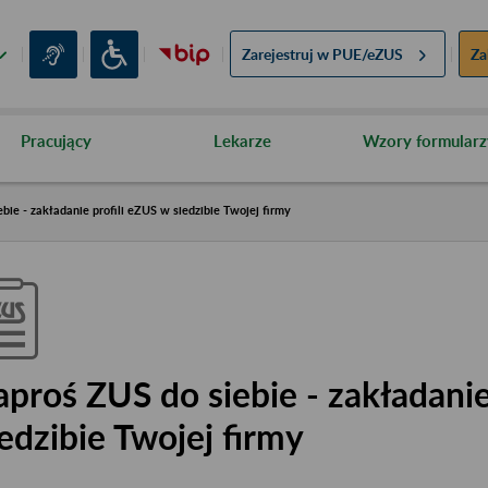
Zarejestruj w
PUE/eZUS
Za
Pracujący
Lekarze
Wzory formularz
bie - zakładanie profili eZUS w siedzibie Twojej firmy
aproś ZUS do siebie - zakładanie
iedzibie Twojej firmy