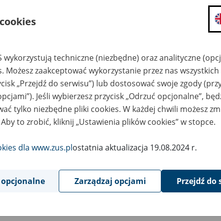
składanie wniosków i otrzymywanie n
 cookies
zadawanie pytań i otrzymywanie odpo
umawianie się na wizyty w jednostce
Jeśli jesteś osobą ubezpieczoną (np. pra
 wykorzystują techniczne (niezbędne) oraz analityczne (opc
możesz sprawdzić swoje dane zapisan
es. Możesz zaakceptować wykorzystanie przez nas wszystkich 
masz dostęp do informacji o stanie k
ycisk „Przejdź do serwisu”) lub dostosować swoje zgody (przy
masz dostęp do informacji o wystawio
opcjami”). Jeśli wybierzesz przycisk „Odrzuć opcjonalne”, bę
ać tylko niezbędne pliki cookies. W każdej chwili możesz zm
Jeśli jesteś płatnikiem składek (np. przeds
 Aby to zrobić, kliknij „Ustawienia plików cookies” w stopce.
możesz skorzystać z aplikacji ePłatnik
ubezpieczeń, wypełnisz i przekażesz
ZUS,
okies dla www.zus.pl
ostatnia aktualizacja 19.08.2024 r.
możesz złożyć wniosek o wydanie zaśw
masz dostęp do zwolnień lekarskich 
 opcjonalne
Zarządzaj opcjami
Przejdź do 
Jeśli jesteś świadczeniobiorcą
masz dostęp m.in. do formularza PIT 
do formularza PIT 40A, czyli roczneg