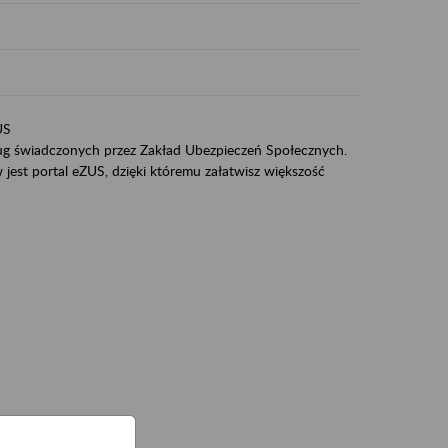
US
sług świadczonych przez Zakład Ubezpieczeń Społecznych.
jest portal eZUS, dzięki któremu załatwisz większość
ZUS,
zeniowych,