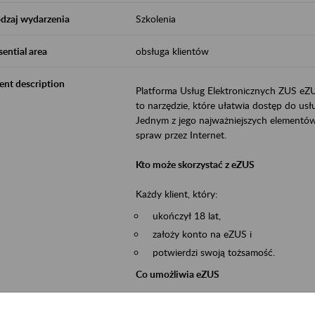
dzaj wydarzenia
Szkolenia
sential area
obsługa klientów
ent description
Platforma Usług Elektronicznych ZUS eZ
to narzędzie, które ułatwia dostęp do u
Jednym z jego najważniejszych elementów 
spraw przez Internet.
Kto może skorzystać z eZUS
Każdy klient, który:
ukończył 18 lat,
założy konto na eZUS i
potwierdzi swoją tożsamość.
Co umożliwia eZUS
wgląd do danych zgromadzonych w 
przekazywanie dokumentów ubezpiec