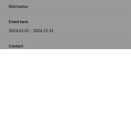
Bełchatów
Event term
2026.01.01
-
2026.12.31
Contact
zgłoszenia przyjmujemy w godz. 8:00 - 15:00, pod numerem
telefonu: 44 635 62 54
Zobacz także
Zaproś ZUS do siebie: Aktywni 50+