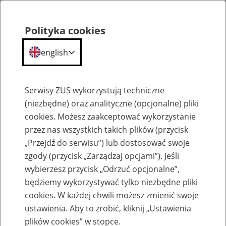
Polityka cookies
english
Menu
Search
Serwisy ZUS wykorzystują techniczne
(niezbędne) oraz analityczne (opcjonalne) pliki
cookies. Możesz zaakceptować wykorzystanie
Szkolenia
przez nas wszystkich takich plików (przycisk
„Przejdź do serwisu”) lub dostosować swoje
zgody (przycisk „Zarządzaj opcjami”). Jeśli
wybierzesz przycisk „Odrzuć opcjonalne”,
będziemy wykorzystywać tylko niezbędne pliki
cookies. W każdej chwili możesz zmienić swoje
Zaproś ZUS do siebie - zakładanie profili
ustawienia. Aby to zrobić, kliknij „Ustawienia
eZUS w siedzibie Twojej firmy
plików cookies” w stopce.