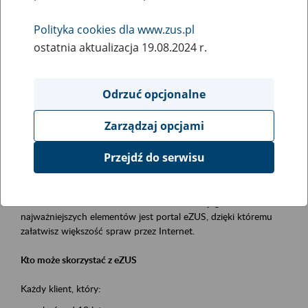
Polityka cookies dla www.zus.pl
Rodzaj wydarzenia
ostatnia aktualizacja 19.08.2024 r.
Szkolenia
Essential area
Odrzuć opcjonalne
obsługa klientów
Zarządzaj opcjami
Event description
Przejdź do serwisu
Platforma Usług Elektronicznych ZUS eZUS
to narzędzie, które ułatwia dostęp do usług świadczonych przez
Zakład Ubezpieczeń Społecznych. Jednym z jego
najważniejszych elementów jest portal eZUS, dzięki któremu
załatwisz większość spraw przez Internet.
Kto może skorzystać z eZUS
Każdy klient, który: