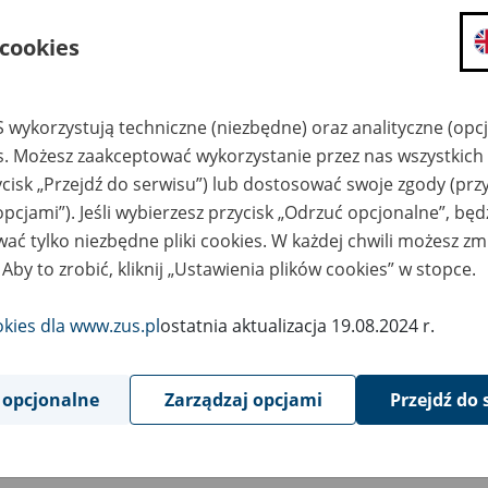
składanie wniosków i otrzymywanie n
 cookies
zadawanie pytań i otrzymywanie odpo
umawianie się na wizyty w jednostce
Jeśli jesteś osobą ubezpieczoną (np. pra
 wykorzystują techniczne (niezbędne) oraz analityczne (opc
możesz sprawdzić swoje dane zapisan
es. Możesz zaakceptować wykorzystanie przez nas wszystkich 
masz dostęp do informacji o stanie k
ycisk „Przejdź do serwisu”) lub dostosować swoje zgody (przy
masz dostęp do informacji o wystawio
opcjami”). Jeśli wybierzesz przycisk „Odrzuć opcjonalne”, bę
ać tylko niezbędne pliki cookies. W każdej chwili możesz zm
Jeśli jesteś płatnikiem składek (np. przeds
 Aby to zrobić, kliknij „Ustawienia plików cookies” w stopce.
możesz skorzystać z aplikacji ePłatnik
ubezpieczeń, wypełnisz i przekażesz
ZUS,
okies dla www.zus.pl
ostatnia aktualizacja 19.08.2024 r.
możesz złożyć wniosek o wydanie zaśw
masz dostęp do zwolnień lekarskich 
 opcjonalne
Zarządzaj opcjami
Przejdź do 
Jeśli jesteś świadczeniobiorcą
masz dostęp m.in. do formularza PIT 
do formularza PIT 40A, czyli roczneg