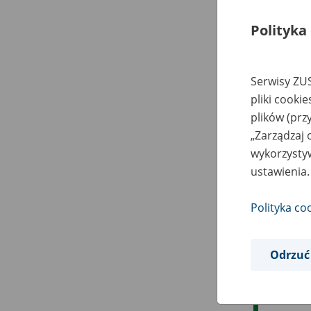
Polityka
Serwisy ZUS
pliki cooki
plików (prz
„Zarządzaj 
wykorzystyw
ustawienia.
Polityka co
Odrzuć