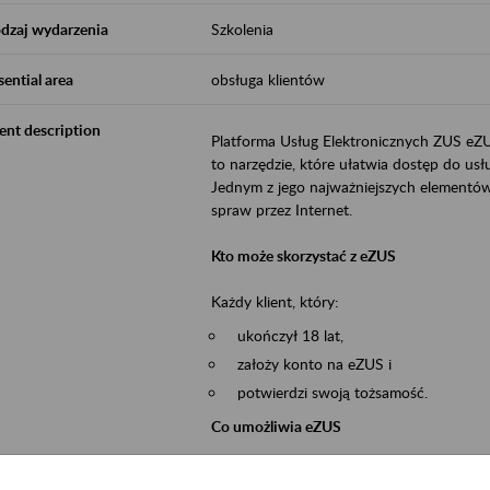
dzaj wydarzenia
Szkolenia
sential area
obsługa klientów
ent description
Platforma Usług Elektronicznych ZUS eZ
to narzędzie, które ułatwia dostęp do u
Jednym z jego najważniejszych elementów 
spraw przez Internet.
Kto może skorzystać z eZUS
Każdy klient, który:
ukończył 18 lat,
założy konto na eZUS i
potwierdzi swoją tożsamość.
Co umożliwia eZUS
wgląd do danych zgromadzonych w 
przekazywanie dokumentów ubezpiec