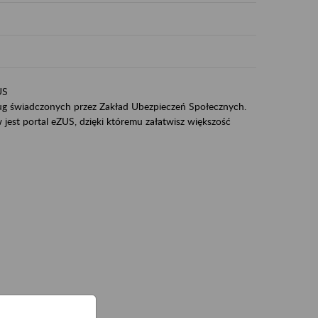
US
sług świadczonych przez Zakład Ubezpieczeń Społecznych.
jest portal eZUS, dzięki któremu załatwisz większość
ZUS,
zeniowych,