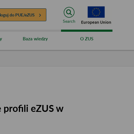
loguj do
PUE/eZUS
Search
y
Baza wiedzy
O ZUS
 profili eZUS w