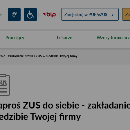
Zarejestruj w
PUE/eZUS
Za
Pracujący
Lekarze
Wzory formularz
bie - zakładanie profili eZUS w siedzibie Twojej firmy
aproś ZUS do siebie - zakładanie
iedzibie Twojej firmy