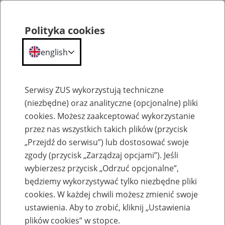
Polityka cookies
english
Menu
Search
Serwisy ZUS wykorzystują techniczne
(niezbędne) oraz analityczne (opcjonalne) pliki
cookies. Możesz zaakceptować wykorzystanie
Szkolenia
przez nas wszystkich takich plików (przycisk
„Przejdź do serwisu”) lub dostosować swoje
zgody (przycisk „Zarządzaj opcjami”). Jeśli
wybierzesz przycisk „Odrzuć opcjonalne”,
będziemy wykorzystywać tylko niezbędne pliki
cookies. W każdej chwili możesz zmienić swoje
Zaproś ZUS do siebie - zakładanie profili
ustawienia. Aby to zrobić, kliknij „Ustawienia
eZUS w siedzibie Twojej firmy
plików cookies” w stopce.