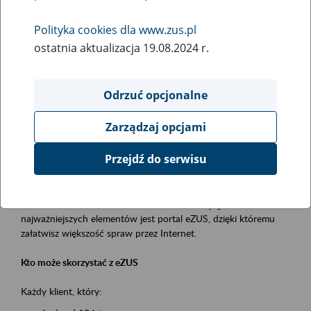
Polityka cookies dla www.zus.pl
Rodzaj wydarzenia
ostatnia aktualizacja 19.08.2024 r.
Szkolenia
Essential area
Odrzuć opcjonalne
obsługa klientów
Zarządzaj opcjami
Event description
Przejdź do serwisu
Platforma Usług Elektronicznych ZUS eZUS
to narzędzie, które ułatwia dostęp do usług świadczonych przez
Zakład Ubezpieczeń Społecznych. Jednym z jego
najważniejszych elementów jest portal eZUS, dzięki któremu
załatwisz większość spraw przez Internet.
Kto może skorzystać z eZUS
Każdy klient, który: