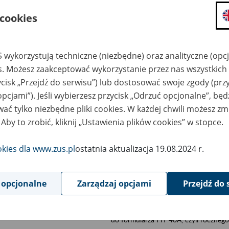
składanie wniosków i otrzymywanie n
 cookies
zadawanie pytań i otrzymywanie odpo
umawianie się na wizyty w jednostce
 wykorzystują techniczne (niezbędne) oraz analityczne (opc
Jeśli jesteś osobą ubezpieczoną (np. pra
es. Możesz zaakceptować wykorzystanie przez nas wszystkich 
możesz sprawdzić swoje dane zapisan
ycisk „Przejdź do serwisu”) lub dostosować swoje zgody (przy
masz dostęp do informacji o stanie k
opcjami”). Jeśli wybierzesz przycisk „Odrzuć opcjonalne”, bę
masz dostęp do informacji o wystawio
ać tylko niezbędne pliki cookies. W każdej chwili możesz zm
Jeśli jesteś płatnikiem składek (np. przeds
 Aby to zrobić, kliknij „Ustawienia plików cookies” w stopce.
możesz skorzystać z aplikacji ePłatnik
ubezpieczeń, wypełnisz i przekażesz
okies dla www.zus.pl
ostatnia aktualizacja 19.08.2024 r.
ZUS,
możesz złożyć wniosek o wydanie zaśw
masz dostęp do zwolnień lekarskich 
 opcjonalne
Zarządzaj opcjami
Przejdź do 
Jeśli jesteś świadczeniobiorcą
masz dostęp m.in. do formularza PIT 
do formularza PIT 40A, czyli roczneg