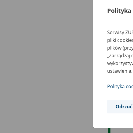
Polityka
Serwisy ZUS
pliki cooki
plików (prz
„Zarządzaj 
wykorzystyw
ustawienia.
Polityka co
Odrzuć