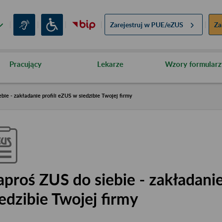
Zarejestruj w
PUE/eZUS
Za
Pracujący
Lekarze
Wzory formularz
bie - zakładanie profili eZUS w siedzibie Twojej firmy
aproś ZUS do siebie - zakładanie
iedzibie Twojej firmy