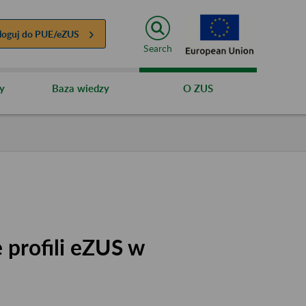
loguj do
PUE/eZUS
Search
y
Baza wiedzy
O ZUS
 profili eZUS w