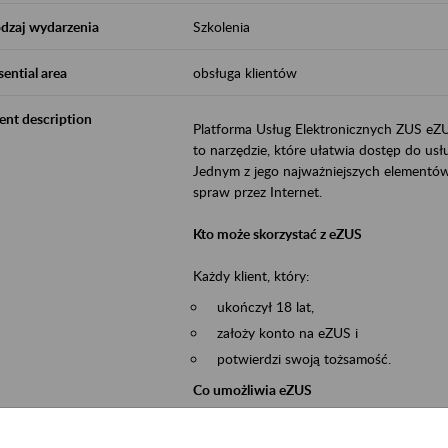
dzaj wydarzenia
Szkolenia
sential area
obsługa klientów
ent description
Platforma Usług Elektronicznych ZUS eZ
to narzędzie, które ułatwia dostęp do u
Jednym z jego najważniejszych elementów 
spraw przez Internet.
Kto może skorzystać z eZUS
Każdy klient, który:
ukończył 18 lat,
założy konto na eZUS i
potwierdzi swoją tożsamość.
Co umożliwia eZUS
wgląd do danych zgromadzonych w 
przekazywanie dokumentów ubezpiec