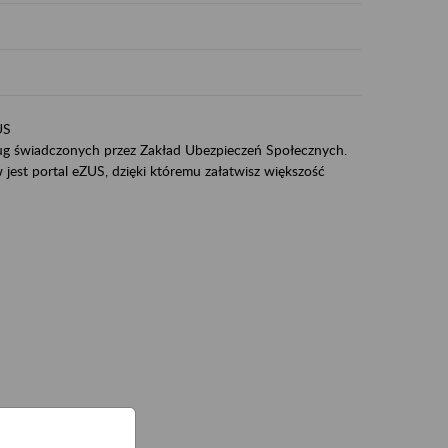
US
sług świadczonych przez Zakład Ubezpieczeń Społecznych.
jest portal eZUS, dzięki któremu załatwisz większość
ZUS,
zeniowych,