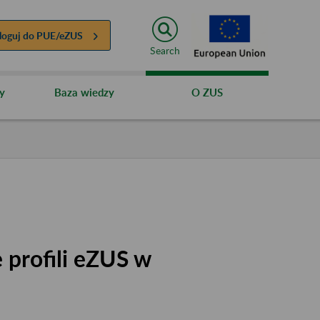
loguj do
PUE/eZUS
Search
y
Baza wiedzy
O ZUS
 profili eZUS w