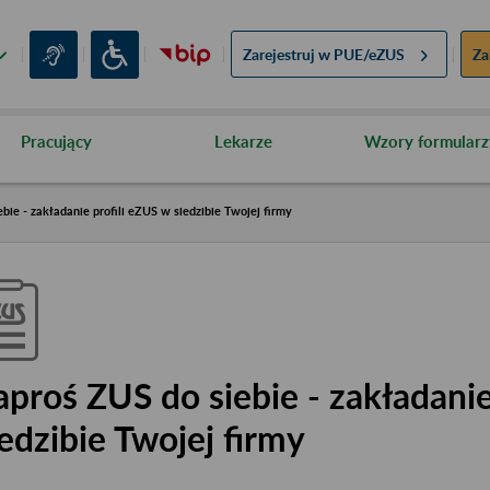
Zarejestruj w
PUE/eZUS
Za
Pracujący
Lekarze
Wzory formularz
bie - zakładanie profili eZUS w siedzibie Twojej firmy
aproś ZUS do siebie - zakładanie
iedzibie Twojej firmy