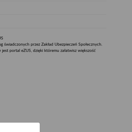
US
sług świadczonych przez Zakład Ubezpieczeń Społecznych.
jest portal eZUS, dzięki któremu załatwisz większość
ZUS,
zeniowych,