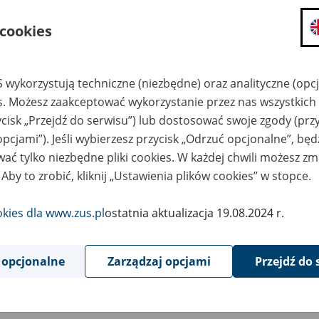
składanie wniosków i otrzymywanie n
 cookies
zadawanie pytań i otrzymywanie odpo
umawianie się na wizyty w jednostce
Jeśli jesteś osobą ubezpieczoną (np. pra
 wykorzystują techniczne (niezbędne) oraz analityczne (opc
możesz sprawdzić swoje dane zapisan
es. Możesz zaakceptować wykorzystanie przez nas wszystkich 
masz dostęp do informacji o stanie k
ycisk „Przejdź do serwisu”) lub dostosować swoje zgody (przy
masz dostęp do informacji o wystawio
opcjami”). Jeśli wybierzesz przycisk „Odrzuć opcjonalne”, bę
ać tylko niezbędne pliki cookies. W każdej chwili możesz zm
Jeśli jesteś płatnikiem składek (np. przeds
 Aby to zrobić, kliknij „Ustawienia plików cookies” w stopce.
możesz skorzystać z aplikacji ePłatnik
ubezpieczeń, wypełnisz i przekażesz
ZUS,
okies dla www.zus.pl
ostatnia aktualizacja 19.08.2024 r.
możesz złożyć wniosek o wydanie zaśw
masz dostęp do zwolnień lekarskich 
 opcjonalne
Zarządzaj opcjami
Przejdź do 
Jeśli jesteś świadczeniobiorcą
masz dostęp m.in. do formularza PIT 
do formularza PIT 40A, czyli roczneg