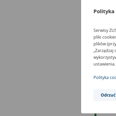
Polityka
Serwisy ZUS
pliki cooki
plików (prz
„Zarządzaj 
wykorzystyw
ustawienia.
Polityka co
Odrzuć