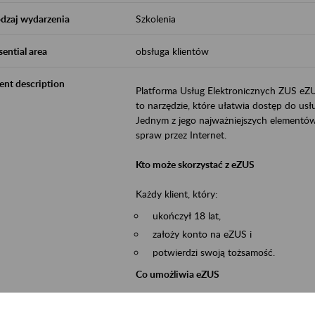
dzaj wydarzenia
Szkolenia
sential area
obsługa klientów
ent description
Platforma Usług Elektronicznych ZUS eZ
to narzędzie, które ułatwia dostęp do u
Jednym z jego najważniejszych elementów 
spraw przez Internet.
Kto może skorzystać z eZUS
Każdy klient, który:
ukończył 18 lat,
założy konto na eZUS i
potwierdzi swoją tożsamość.
Co umożliwia eZUS
wgląd do danych zgromadzonych w 
przekazywanie dokumentów ubezpiec