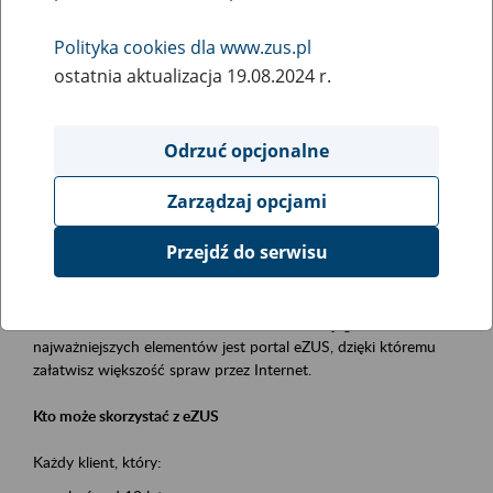
Polityka cookies dla www.zus.pl
Rodzaj wydarzenia
ostatnia aktualizacja 19.08.2024 r.
Szkolenia
Essential area
Odrzuć opcjonalne
obsługa klientów
Zarządzaj opcjami
Event description
Przejdź do serwisu
Platforma Usług Elektronicznych ZUS eZUS
to narzędzie, które ułatwia dostęp do usług świadczonych przez
Zakład Ubezpieczeń Społecznych. Jednym z jego
najważniejszych elementów jest portal eZUS, dzięki któremu
załatwisz większość spraw przez Internet.
Kto może skorzystać z eZUS
Każdy klient, który: