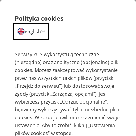
Polityka cookies
english
Menu
Search
Serwisy ZUS wykorzystują techniczne
(niezbędne) oraz analityczne (opcjonalne) pliki
cookies. Możesz zaakceptować wykorzystanie
Szkolenia
przez nas wszystkich takich plików (przycisk
„Przejdź do serwisu”) lub dostosować swoje
zgody (przycisk „Zarządzaj opcjami”). Jeśli
wybierzesz przycisk „Odrzuć opcjonalne”,
będziemy wykorzystywać tylko niezbędne pliki
cookies. W każdej chwili możesz zmienić swoje
Zaproś ZUS do siebie - zakładanie profili
ustawienia. Aby to zrobić, kliknij „Ustawienia
eZUS w siedzibie Twojej firmy
plików cookies” w stopce.