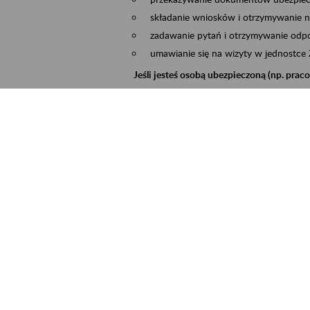
składanie wniosków i otrzymywanie n
zadawanie pytań i otrzymywanie odpo
umawianie się na wizyty w jednostce
Jeśli jesteś osobą ubezpieczoną (np. pra
możesz sprawdzić swoje dane zapisan
masz dostęp do informacji o stanie k
masz dostęp do informacji o wystawio
Jeśli jesteś płatnikiem składek (np. przeds
możesz skorzystać z aplikacji ePłatnik
ubezpieczeń, wypełnisz i przekażesz
ZUS,
możesz złożyć wniosek o wydanie zaśw
masz dostęp do zwolnień lekarskich 
Jeśli jesteś świadczeniobiorcą
masz dostęp m.in. do formularza PIT 
do formularza PIT 40A, czyli roczneg