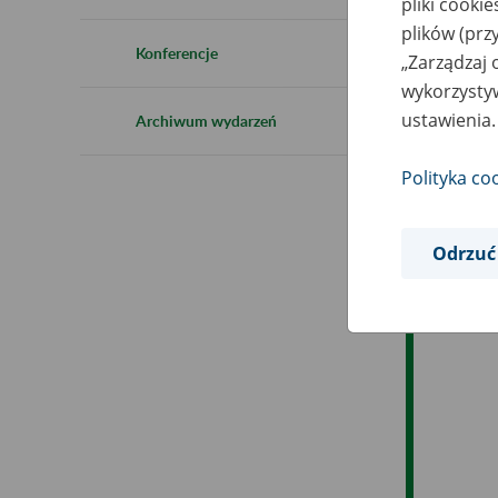
pliki cooki
Ro
plików (prz
Konferencje
„Zarządzaj 
Es
wykorzystyw
ustawienia.
Archiwum wydarzeń
Ev
Polityka co
Odrzuć