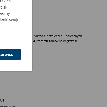
takich
cisk
dziemy
ienić swoje
US
sług świadczonych przez Zakład Ubezpieczeń Społecznych.
jest portal eZUS, dzięki któremu załatwisz większość
serwisu
ZUS,
zeniowych,