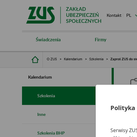
Kontakt
Świadczenia
Firmy
O ZUS
Kalendarium
Szkolenia
Zaproś ZUS do sie
Kalendarium
Szkolenia
Polityka
Z
Inne
s
Serwisy ZUS
Szkolenia BHP