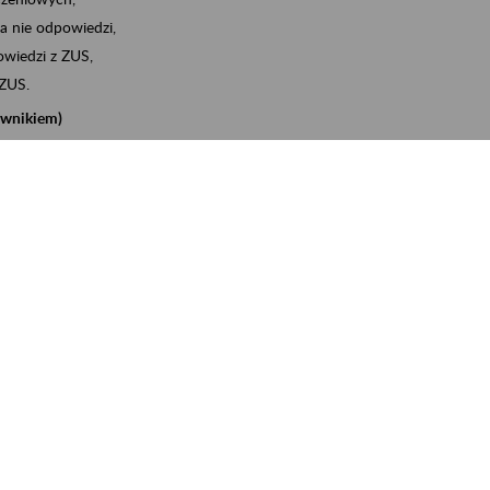
a nie odpowiedzi,
wiedzi z ZUS,
 ZUS.
cownikiem)
e na koncie w ZUS,
onta ubezpieczonego,
nych zwolnieniach lekarskich - e-ZLA
iębiorcą)
, za pomocą której m.in. zgłosisz pracownika do
 dokumenty rozliczeniowe z wykorzystaniem danych z bazy
iadczenia o niezaleganiu i odebrać go na eZUS,
swoich pracowników - e-ZLA
11A, czyli informacji o dochodach uzyskanych od ZUS lub
o obliczenia podatku przez ZUS,