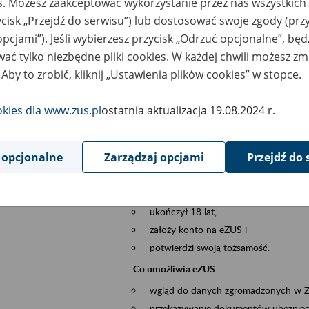
es. Możesz zaakceptować wykorzystanie przez nas wszystkich 
dzaj wydarzenia
Szkolenia
ycisk „Przejdź do serwisu”) lub dostosować swoje zgody (przy
opcjami”). Jeśli wybierzesz przycisk „Odrzuć opcjonalne”, bę
sential area
obsługa klientów
ać tylko niezbędne pliki cookies. W każdej chwili możesz zm
 Aby to zrobić, kliknij „Ustawienia plików cookies” w stopce.
ent description
Platforma Usług Elektronicznych ZUS eZ
to narzędzie, które ułatwia dostęp do u
okies dla www.zus.pl
ostatnia aktualizacja 19.08.2024 r.
Jednym z jego najważniejszych elementów 
spraw przez Internet.
 opcjonalne
Zarządzaj opcjami
Przejdź do 
Kto może skorzystać z eZUS
Każdy klient, który:
ukończył 18 lat,
założy konto na eZUS i
potwierdzi swoją tożsamość.
Co umożliwia eZUS
wgląd do danych zgromadzonych w 
przekazywanie dokumentów ubezpiec