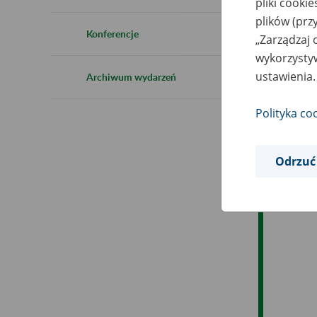
pliki cooki
Ro
plików (prz
Konferencje
„Zarządzaj 
Es
wykorzystyw
ustawienia.
Archiwum wydarzeń
Ev
Polityka co
Odrzuć