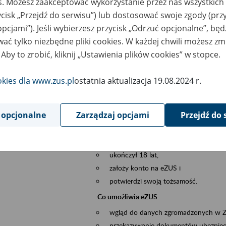
es. Możesz zaakceptować wykorzystanie przez nas wszystkich 
dzaj wydarzenia
Szkolenia
ycisk „Przejdź do serwisu”) lub dostosować swoje zgody (przy
opcjami”). Jeśli wybierzesz przycisk „Odrzuć opcjonalne”, bę
sential area
obsługa klientów
ać tylko niezbędne pliki cookies. W każdej chwili możesz zm
 Aby to zrobić, kliknij „Ustawienia plików cookies” w stopce.
ent description
Platforma Usług Elektronicznych ZUS eZ
to narzędzie, które ułatwia dostęp do u
okies dla www.zus.pl
ostatnia aktualizacja 19.08.2024 r.
Jednym z jego najważniejszych elementów 
spraw przez Internet.
 opcjonalne
Zarządzaj opcjami
Przejdź do 
Kto może skorzystać z eZUS
Każdy klient, który:
ukończył 18 lat,
założy konto na eZUS i
potwierdzi swoją tożsamość.
Co umożliwia eZUS
wgląd do danych zgromadzonych w 
przekazywanie dokumentów ubezpiec