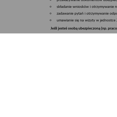
składanie wniosków i otrzymywanie n
zadawanie pytań i otrzymywanie odpo
umawianie się na wizyty w jednostce
Jeśli jesteś osobą ubezpieczoną (np. pra
możesz sprawdzić swoje dane zapisan
masz dostęp do informacji o stanie k
masz dostęp do informacji o wystawio
Jeśli jesteś płatnikiem składek (np. przeds
możesz skorzystać z aplikacji ePłatnik
ubezpieczeń, wypełnisz i przekażesz
ZUS,
możesz złożyć wniosek o wydanie zaśw
masz dostęp do zwolnień lekarskich 
Jeśli jesteś świadczeniobiorcą
masz dostęp m.in. do formularza PIT 
do formularza PIT 40A, czyli roczneg