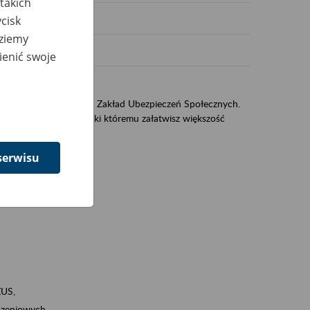
takich
cisk
dziemy
ienić swoje
US
sług świadczonych przez Zakład Ubezpieczeń Społecznych.
jest portal eZUS, dzięki któremu załatwisz większość
serwisu
ZUS,
zeniowych,