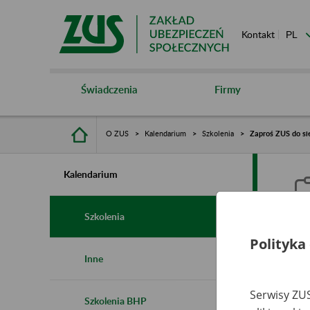
Kontakt
Świadczenia
Firmy
O ZUS
Kalendarium
Szkolenia
Zaproś ZUS do sie
Kalendarium
Szkolenia
Polityka
Z
Inne
s
Serwisy ZUS
Szkolenia BHP