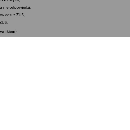
a nie odpowiedzi,
wiedzi z ZUS,
 ZUS.
cownikiem)
e na koncie w ZUS,
onta ubezpieczonego,
nych zwolnieniach lekarskich - e-ZLA
iębiorcą)
, za pomocą której m.in. zgłosisz pracownika do
 dokumenty rozliczeniowe z wykorzystaniem danych z bazy
iadczenia o niezaleganiu i odebrać go na eZUS,
swoich pracowników - e-ZLA
11A, czyli informacji o dochodach uzyskanych od ZUS lub
o obliczenia podatku przez ZUS,