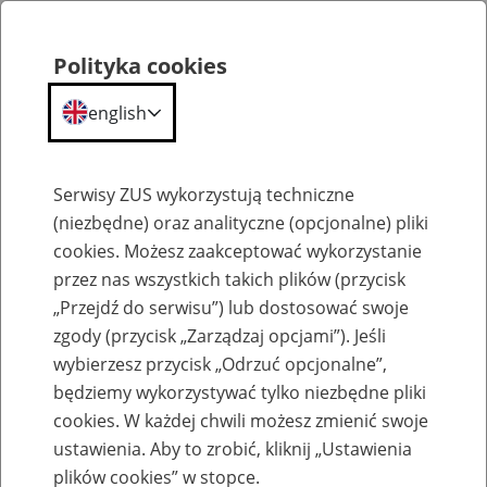
Polityka cookies
english
Menu
Search
Serwisy ZUS wykorzystują techniczne
(niezbędne) oraz analityczne (opcjonalne) pliki
cookies. Możesz zaakceptować wykorzystanie
Szkolenia
przez nas wszystkich takich plików (przycisk
„Przejdź do serwisu”) lub dostosować swoje
zgody (przycisk „Zarządzaj opcjami”). Jeśli
wybierzesz przycisk „Odrzuć opcjonalne”,
będziemy wykorzystywać tylko niezbędne pliki
cookies. W każdej chwili możesz zmienić swoje
Zaproś ZUS do siebie - zakładanie profili
ustawienia. Aby to zrobić, kliknij „Ustawienia
eZUS w siedzibie Twojej firmy
plików cookies” w stopce.