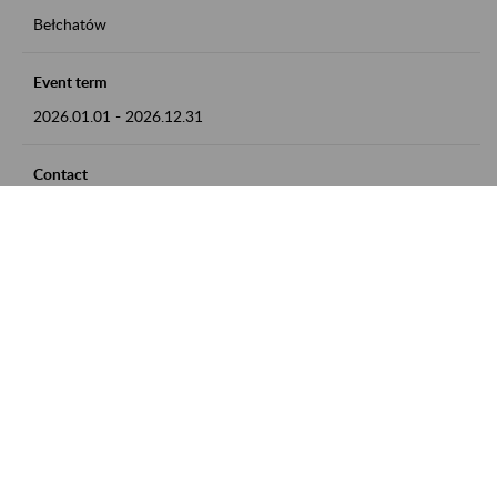
Bełchatów
Event term
2026.01.01
-
2026.12.31
Contact
zgłoszenia przyjmujemy w godz. 8:00 - 15:00, pod numerem
telefonu: 44 635 62 54
Zobacz także
Zaproś ZUS do siebie: Aktywni 50+