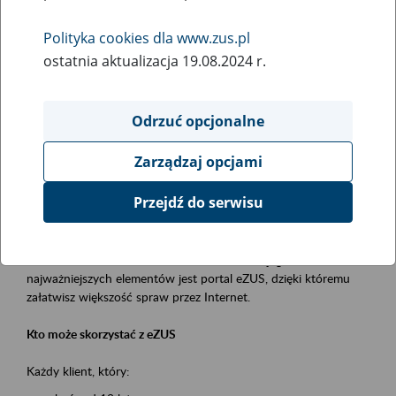
Polityka cookies dla www.zus.pl
Rodzaj wydarzenia
ostatnia aktualizacja 19.08.2024 r.
Szkolenia
Essential area
Odrzuć opcjonalne
obsługa klientów
Zarządzaj opcjami
Event description
Przejdź do serwisu
Platforma Usług Elektronicznych ZUS eZUS
to narzędzie, które ułatwia dostęp do usług świadczonych przez
Zakład Ubezpieczeń Społecznych. Jednym z jego
najważniejszych elementów jest portal eZUS, dzięki któremu
załatwisz większość spraw przez Internet.
Kto może skorzystać z eZUS
Każdy klient, który: