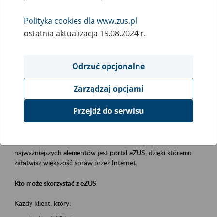
Polityka cookies dla www.zus.pl
Rodzaj wydarzenia
ostatnia aktualizacja 19.08.2024 r.
Szkolenia
Essential area
Odrzuć opcjonalne
obsługa klientów
Zarządzaj opcjami
Event description
Przejdź do serwisu
Platforma Usług Elektronicznych ZUS eZUS
to narzędzie, które ułatwia dostęp do usług świadczonych przez
Zakład Ubezpieczeń Społecznych. Jednym z jego
najważniejszych elementów jest portal eZUS, dzięki któremu
załatwisz większość spraw przez Internet.
Kto może skorzystać z eZUS
Każdy klient, który: