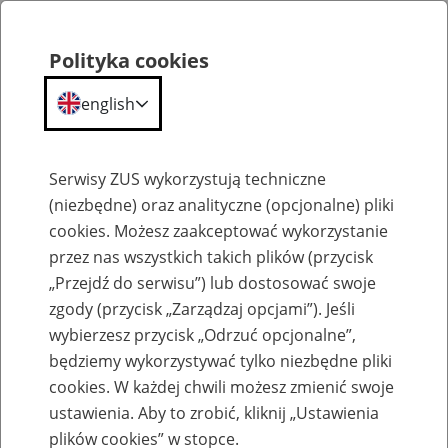
Polityka cookies
english
Menu
Search
Serwisy ZUS wykorzystują techniczne
(niezbędne) oraz analityczne (opcjonalne) pliki
cookies. Możesz zaakceptować wykorzystanie
Szkolenia
przez nas wszystkich takich plików (przycisk
„Przejdź do serwisu”) lub dostosować swoje
zgody (przycisk „Zarządzaj opcjami”). Jeśli
wybierzesz przycisk „Odrzuć opcjonalne”,
będziemy wykorzystywać tylko niezbędne pliki
cookies. W każdej chwili możesz zmienić swoje
Zaproś ZUS do siebie - zakładanie profili
ustawienia. Aby to zrobić, kliknij „Ustawienia
eZUS w siedzibie Twojej firmy
plików cookies” w stopce.