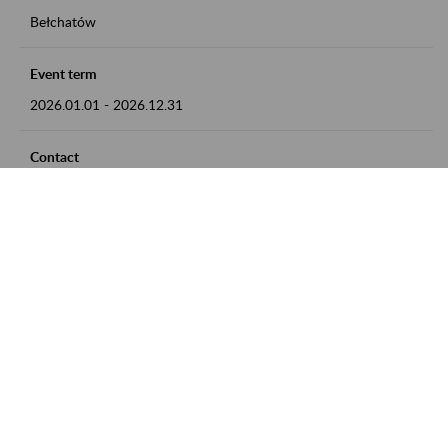
Bełchatów
Event term
2026.01.01
-
2026.12.31
Contact
zgłoszenia przyjmujemy w godz. 8:00 - 15:00, pod numerem
telefonu: 44 635 62 54
Zobacz także
Zaproś ZUS do siebie: Aktywni 50+