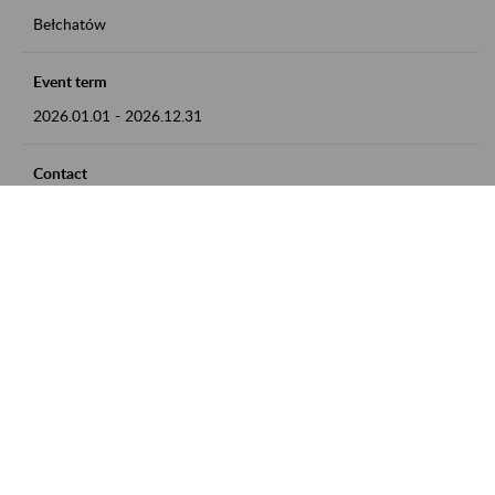
Bełchatów
Event term
2026.01.01
-
2026.12.31
Contact
zgłoszenia przyjmujemy w godz. 8:00 - 15:00, pod numerem
telefonu: 44 635 62 54
Zobacz także
Zaproś ZUS do siebie: Aktywni 50+