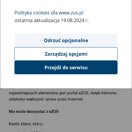
Polityka cookies dla www.zus.pl
Rodzaj wydarzenia
ostatnia aktualizacja 19.08.2024 r.
Szkolenia
Essential area
Odrzuć opcjonalne
obsługa klientów
Zarządzaj opcjami
Event description
Przejdź do serwisu
Platforma Usług Elektronicznych ZUS eZUS
to narzędzie, które ułatwia dostęp do usług świadczonych przez
Zakład Ubezpieczeń Społecznych. Jednym z jego
najważniejszych elementów jest portal eZUS, dzięki któremu
załatwisz większość spraw przez Internet.
Kto może skorzystać z eZUS
Każdy klient, który: