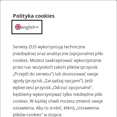
Polityka cookies
english
Menu
Search
Serwisy ZUS wykorzystują techniczne
(niezbędne) oraz analityczne (opcjonalne) pliki
cookies. Możesz zaakceptować wykorzystanie
Szkolenia
przez nas wszystkich takich plików (przycisk
„Przejdź do serwisu”) lub dostosować swoje
zgody (przycisk „Zarządzaj opcjami”). Jeśli
wybierzesz przycisk „Odrzuć opcjonalne”,
będziemy wykorzystywać tylko niezbędne pliki
cookies. W każdej chwili możesz zmienić swoje
Zaproś ZUS do siebie - zakładanie profili
ustawienia. Aby to zrobić, kliknij „Ustawienia
eZUS w siedzibie Twojej firmy
plików cookies” w stopce.