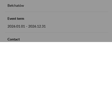
Bełchatów
Event term
2026.01.01
-
2026.12.31
Contact
zgłoszenia przyjmujemy w godz. 8:00 - 15:00, pod numerem
telefonu: 44 635 62 54
Zobacz także
Zaproś ZUS do siebie: Aktywni 50+