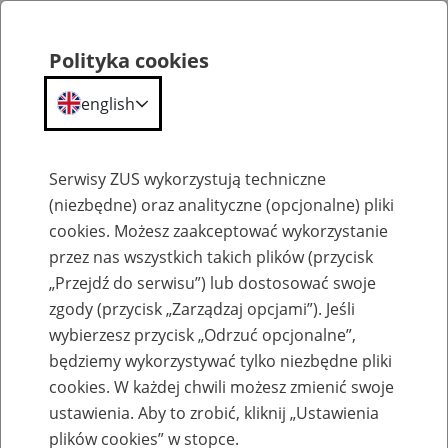
Polityka cookies
english
Menu
Search
Serwisy ZUS wykorzystują techniczne
(niezbędne) oraz analityczne (opcjonalne) pliki
cookies. Możesz zaakceptować wykorzystanie
Szkolenia
przez nas wszystkich takich plików (przycisk
„Przejdź do serwisu”) lub dostosować swoje
zgody (przycisk „Zarządzaj opcjami”). Jeśli
wybierzesz przycisk „Odrzuć opcjonalne”,
będziemy wykorzystywać tylko niezbędne pliki
cookies. W każdej chwili możesz zmienić swoje
Zaproś ZUS do siebie - zakładanie profili
ustawienia. Aby to zrobić, kliknij „Ustawienia
eZUS w siedzibie Twojej firmy
plików cookies” w stopce.