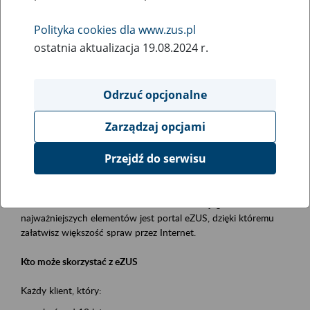
Polityka cookies dla www.zus.pl
Rodzaj wydarzenia
ostatnia aktualizacja 19.08.2024 r.
Szkolenia
Essential area
Odrzuć opcjonalne
obsługa klientów
Zarządzaj opcjami
Event description
Przejdź do serwisu
Platforma Usług Elektronicznych ZUS eZUS
to narzędzie, które ułatwia dostęp do usług świadczonych przez
Zakład Ubezpieczeń Społecznych. Jednym z jego
najważniejszych elementów jest portal eZUS, dzięki któremu
załatwisz większość spraw przez Internet.
Kto może skorzystać z eZUS
Każdy klient, który: