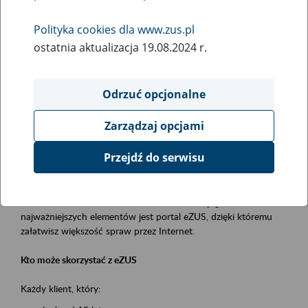
Polityka cookies dla www.zus.pl
Rodzaj wydarzenia
ostatnia aktualizacja 19.08.2024 r.
Szkolenia
Essential area
Odrzuć opcjonalne
obsługa klientów
Zarządzaj opcjami
Event description
Przejdź do serwisu
Platforma Usług Elektronicznych ZUS eZUS
to narzędzie, które ułatwia dostęp do usług świadczonych przez
Zakład Ubezpieczeń Społecznych. Jednym z jego
najważniejszych elementów jest portal eZUS, dzięki któremu
załatwisz większość spraw przez Internet.
Kto może skorzystać z eZUS
Każdy klient, który: