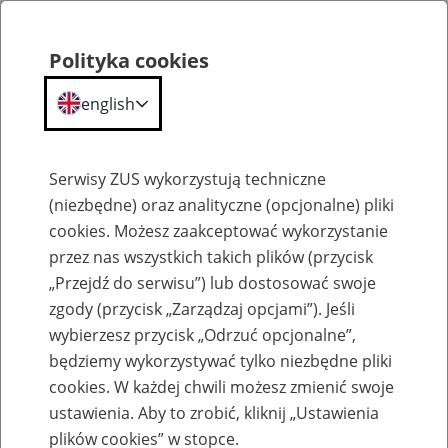
Polityka cookies
english
Menu
Search
Serwisy ZUS wykorzystują techniczne
(niezbędne) oraz analityczne (opcjonalne) pliki
cookies. Możesz zaakceptować wykorzystanie
Szkolenia
przez nas wszystkich takich plików (przycisk
„Przejdź do serwisu”) lub dostosować swoje
zgody (przycisk „Zarządzaj opcjami”). Jeśli
wybierzesz przycisk „Odrzuć opcjonalne”,
będziemy wykorzystywać tylko niezbędne pliki
cookies. W każdej chwili możesz zmienić swoje
Zaproś ZUS do siebie - zakładanie profili
ustawienia. Aby to zrobić, kliknij „Ustawienia
eZUS w siedzibie Twojej firmy
plików cookies” w stopce.