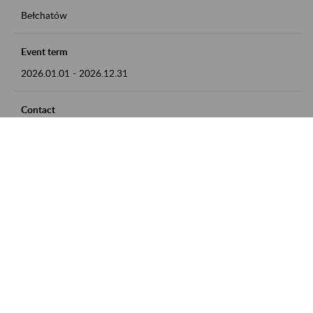
Bełchatów
Event term
2026.01.01
-
2026.12.31
Contact
zgłoszenia przyjmujemy w godz. 8:00 - 15:00, pod numerem
telefonu: 44 635 62 54
Zobacz także
Zaproś ZUS do siebie: Aktywni 50+