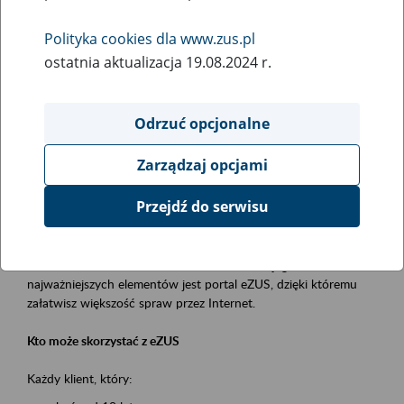
Polityka cookies dla www.zus.pl
Rodzaj wydarzenia
ostatnia aktualizacja 19.08.2024 r.
Szkolenia
Essential area
Odrzuć opcjonalne
obsługa klientów
Zarządzaj opcjami
Event description
Przejdź do serwisu
Platforma Usług Elektronicznych ZUS eZUS
to narzędzie, które ułatwia dostęp do usług świadczonych przez
Zakład Ubezpieczeń Społecznych. Jednym z jego
najważniejszych elementów jest portal eZUS, dzięki któremu
załatwisz większość spraw przez Internet.
Kto może skorzystać z eZUS
Każdy klient, który: