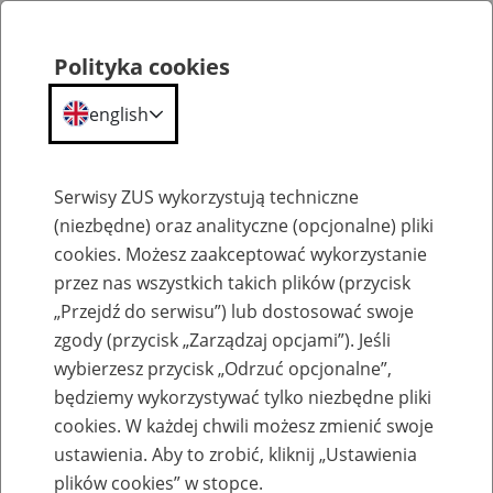
Polityka cookies
english
Menu
Search
Serwisy ZUS wykorzystują techniczne
(niezbędne) oraz analityczne (opcjonalne) pliki
cookies. Możesz zaakceptować wykorzystanie
Szkolenia
przez nas wszystkich takich plików (przycisk
„Przejdź do serwisu”) lub dostosować swoje
zgody (przycisk „Zarządzaj opcjami”). Jeśli
wybierzesz przycisk „Odrzuć opcjonalne”,
będziemy wykorzystywać tylko niezbędne pliki
cookies. W każdej chwili możesz zmienić swoje
Zaproś ZUS do siebie - zakładanie profili
ustawienia. Aby to zrobić, kliknij „Ustawienia
eZUS w siedzibie Twojej firmy
plików cookies” w stopce.